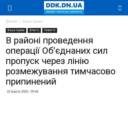
Домой
Ваши права
Ваши права
Власть
Новости
В районі проведення
операції Об’єднаних сил
пропуск через лінію
розмежування тимчасово
припинений
22 марта 2020 - 09:46
Facebook
Twitter
Telegram
WhatsApp
Vibe