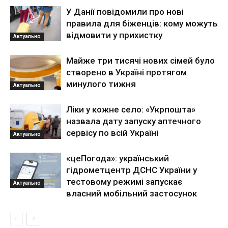
У Данії повідомили про нові
правила для біженців: кому можуть
відмовити у прихистку
Актуально
Майже три тисячі нових сімей було
створено в Україні протягом
минулого тижня
Актуально
Ліки у кожне село: «Укрпошта»
назвала дату запуску аптечного
сервісу по всій Україні
Актуально
«цеПогода»: український
гідрометцентр ДСНС України у
тестовому режимі запускає
Актуально
власний мобільний застосунок