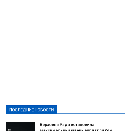
Featured
Актуально
Ваши права
Видеосюжеты
Власть
Выборы - 2021
Выборы-2020
Город
Досуг
Е-декларації
Здоровье
Конкурсы
Криминал и Происшествия
Культура
Новости
Образование
Политическая реклама
Реклама
Слово - народу
Спорт
Твори добро
Фоторепортажи
ПОСЛЕДНИЕ НОВОСТИ
Подробнее
Верховна Рада встановила
максимальний рівень виплат сім’ям