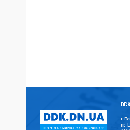
DDK
г. П
пр. 