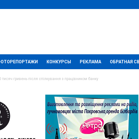
ФОТОРЕПОРТАЖИ
КОНКУРСЫ
РЕКЛАМА
ОБРАТНАЯ С
 тисяч гривень після спілкування з працівником банку
вська втратив 20
ля спілкування з
у