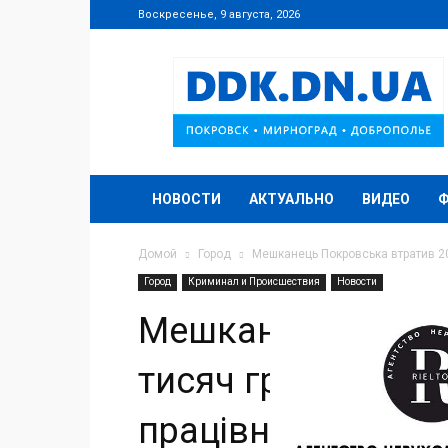
Воскресенье, 9 августа, 2026
DDK.DN.UA
НОВОСТИ
АКТУАЛЬНО
ВИДЕО
Домой
Город
Мешканець Покровська втратив 20
Город
Криминал и Происшествия
Новости
Мешканець Покро
тисяч гривень піс
працівником банк