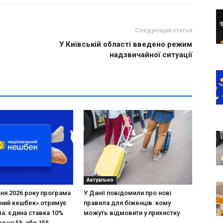
Следующая статья
У Київській області введено режим
надзвичайної ситуації
Актуально
зня 2026 року програма
У Данії повідомили про нові
ний кешбек» отримує
правила для біженців: кому
ла: єдина ставка 10%
можуть відмовити у прихистку
я на 5% або 15%,