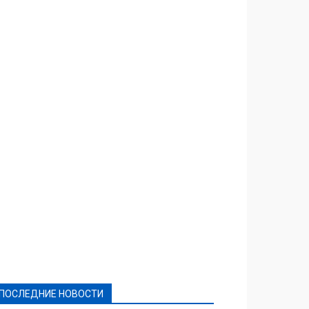
Featured
Актуально
Ваши права
Видеосюжеты
Власть
Выборы - 2021
Выборы-2020
Город
Досуг
Е-декларації
Здоровье
Конкурсы
Криминал и Происшествия
Культура
Новости
Образование
Политическая реклама
Реклама
Слово - народу
Спорт
Твори добро
Фоторепортажи
ПОСЛЕДНИЕ НОВОСТИ
Подробнее