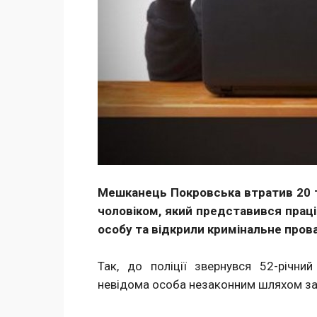
Мешканець Покровська втратив 20 т
чоловіком, який представився прац
особу та відкрили кримінальне про
Так, до поліції звернувся 52-річн
невідома особа незаконним шляхом за