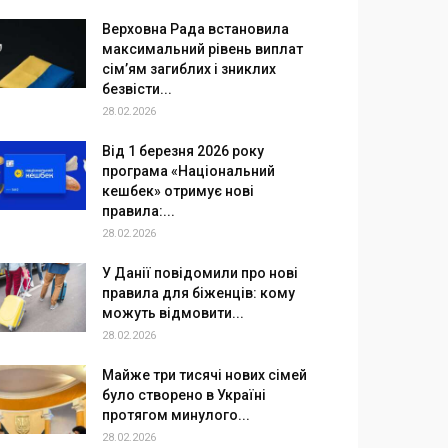
Верховна Рада встановила
максимальний рівень виплат
сім’ям загиблих і зниклих
безвісти...
28.02.2026
Від 1 березня 2026 року
програма «Національний
кешбек» отримує нові
правила:...
28.02.2026
У Данії повідомили про нові
правила для біженців: кому
можуть відмовити...
28.02.2026
Майже три тисячі нових сімей
було створено в Україні
протягом минулого...
28.02.2026