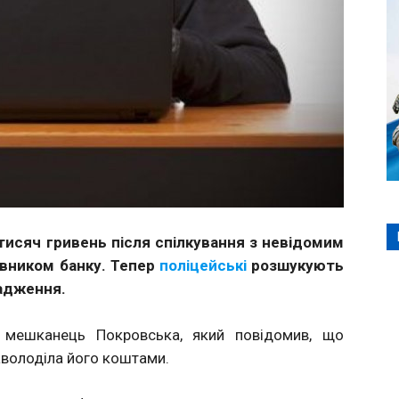
исяч гривень після спілкування з невідомим
івником банку. Тепер
поліцейські
розшукують
вадження.
ий мешканець Покровська, який повідомив, що
володіла його коштами.