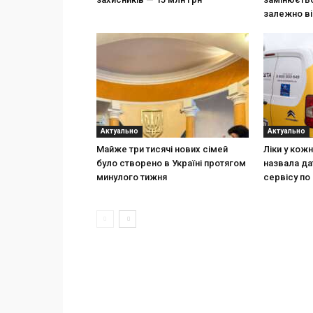
залежно ві
Актуально
Актуально
Майже три тисячі нових сімей
Ліки у кож
було створено в Україні протягом
назвала да
минулого тижня
сервісу по 