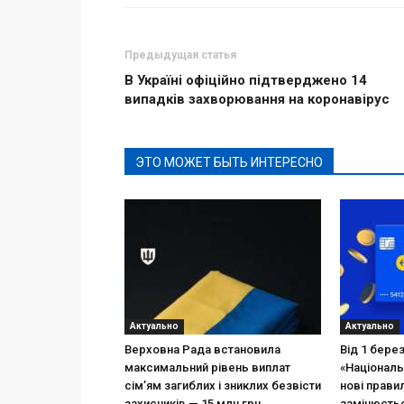
Предыдущая статья
В Україні офіційно підтверджено 14
випадків захворювання на коронавірус
ЭТО МОЖЕТ БЫТЬ ИНТЕРЕСНО
Актуально
Актуально
Верховна Рада встановила
Від 1 бере
максимальний рівень виплат
«Національ
сім’ям загиблих і зниклих безвісти
нові прави
захисників — 15 млн грн
замінюєтьс