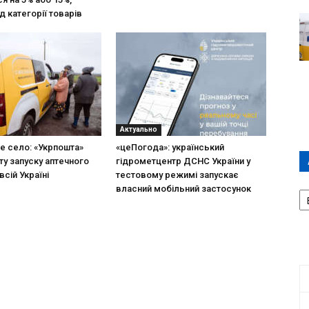
д категорії товарів
Актуально
не село: «Укрпошта»
«цеПогода»: український
ту запуску аптечного
гідрометцентр ДСНС України у
всій Україні
тестовому режимі запускає
А
власний мобільний застосунок
П
Д