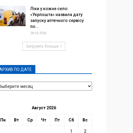
Ліки у кожне село:
«Укрпошта» назвала дату
запуску аптечного сервісу
по...
28.02.2026
Загрузить больше
АРХИВ ПО ДАТЕ
РХИВ
О
АТЕ
Август 2026
Пн
Вт
Ср
Чт
Пт
Сб
Вс
1
2