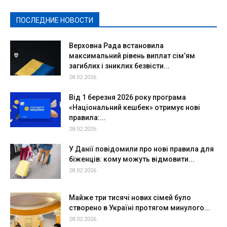
Спорт
Твори добро
Фоторепортажи
ПОСЛЕДНИЕ НОВОСТИ
Подробнее
Верховна Рада встановила
максимальний рівень виплат сім’ям
загиблих і зниклих безвісти...
28.02.2026
Від 1 березня 2026 року програма
«Національний кешбек» отримує нові
правила:...
28.02.2026
У Данії повідомили про нові правила для
біженців: кому можуть відмовити...
28.02.2026
Майже три тисячі нових сімей було
створено в Україні протягом минулого...
28.02.2026