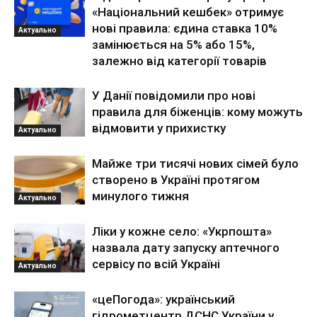
«Національний кешбек» отримує
нові правила: єдина ставка 10%
Актуально
замінюється на 5% або 15%,
залежно від категорії товарів
У Данії повідомили про нові
правила для біженців: кому можуть
відмовити у прихистку
Актуально
Майже три тисячі нових сімей було
створено в Україні протягом
минулого тижня
Актуально
Ліки у кожне село: «Укрпошта»
назвала дату запуску аптечного
сервісу по всій Україні
Актуально
«цеПогода»: український
гідрометцентр ДСНС України у