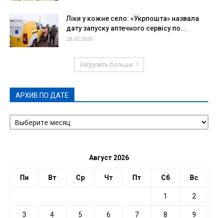
Ліки у кожне село: «Укрпошта» назвала
дату запуску аптечного сервісу по...
28.02.2026
Загрузить больше
АРХИВ ПО ДАТЕ
АРХИВ
ПО
ДАТЕ
Август 2026
Пн
Вт
Ср
Чт
Пт
Сб
Вс
1
2
3
4
5
6
7
8
9