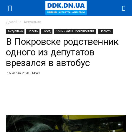
Домой
Актуально
Актуально
Власть
Город
Криминал и Происшествия
Новости
В Покровске родственник
одного из депутатов
врезался в автобус
16 марта 2020 - 14:49
Facebook
Twitter
Telegram
WhatsApp
Vibe