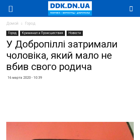
Домой
Город
Город
Криминал и Происшествия
Новости
У Добропіллі затримали
чоловіка, який мало не
вбив свого родича
16 марта 2020 - 10:39
Facebook
Twitter
Telegram
WhatsApp
Vibe