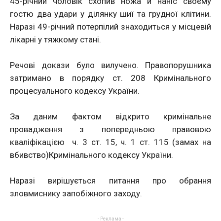
45-річний чоловік схопив ножа й наніс своєму
гостю два удари у ділянку шиї та грудної клітини.
Наразі 49-річний потерпілий знаходиться у місцевій
лікарні у тяжкому стані.
Речові докази було вилучено. Правопорушника
затримано в порядку ст. 208 Кримінального
процесуального кодексу України.
За даним фактом відкрито кримінальне
провадження з попередньою правовою
кваліфікацією ч. 3 ст. 15, ч. 1 ст. 115 (замах на
вбивство)Кримінального кодексу України.
Наразі вирішується питання про обрання
зловмиснику запобіжного заходу.
- Реклама -