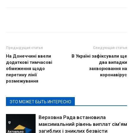
Предыдущая статья
Следующая статья
На Донеччині ввели
В Україні зафіксували ще
додаткові тимчасові
два випадки
обмеження щодо
захворювання на
перетину лінії
коронавірус
розмежування
ЭТО МОЖЕТ БЫТЬ ИНТЕРЕСНО
Верховна Рада встановила
максимальний рівень виплат сім’ям
загиблих і зниклих безвісти
Актуально