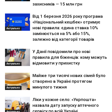
захисників — 15 млн грн
Від 1 березня 2026 року програма
«Національний кешбек» отримує
нові правила: єдина ставка 10%
Актуально
замінюється на 5% або 15%,
залежно від категорії товарів
У Данії повідомили про нові
правила для біженців: кому можуть
відмовити у прихистку
Актуально
Майже три тисячі нових сімей було
створено в Україні протягом
минулого тижня
Актуально
Ліки у кожне село: «Укрпошта»
назвала дату запуску аптечного
сервісу по всій Україні
Актуально