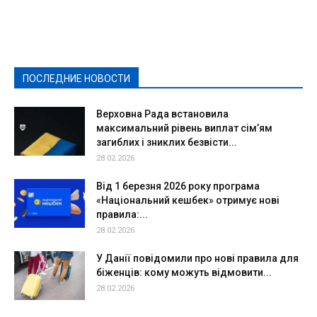
Видеосюжеты
Власть
Выборы - 2021
Выборы-2020
Город
Досуг
Е-декларації
Здоровье
Конкурсы
Криминал и Происшествия
Культура
Новости
Образование
Политическая реклама
Реклама
Слово - народу
Спорт
Твори добро
Фоторепортажи
ПОСЛЕДНИЕ НОВОСТИ
Подробнее
Верховна Рада встановила
максимальний рівень виплат сім’ям
загиблих і зниклих безвісти...
28.02.2026
Від 1 березня 2026 року програма
«Національний кешбек» отримує нові
правила:...
28.02.2026
У Данії повідомили про нові правила для
біженців: кому можуть відмовити...
28.02.2026