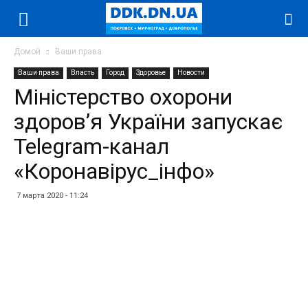
Домой
Ваши права
Ваши права
Власть
Город
Здоровье
Новости
Міністерство охорони
здоров’я України запускає
Telegram-канал
«Коронавірус_інфо»
7 марта 2020 - 11:24
Facebook
Twitter
Telegram
WhatsApp
Vibe