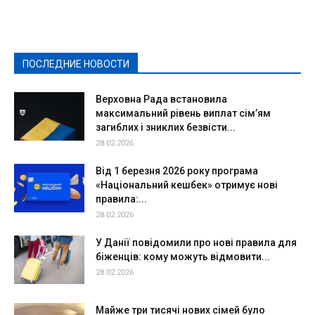
Выборы-2020
Город
Досуг
Е-декларації
Здоровье
Конкурсы
Криминал и Происшествия
Культура
Новости
Образование
Политическая реклама
Реклама
Слово - народу
Спорт
Твори добро
Фоторепортажи
ПОСЛЕДНИЕ НОВОСТИ
Подробнее
Верховна Рада встановила
максимальний рівень виплат сім’ям
загиблих і зниклих безвісти...
28.02.2026
Від 1 березня 2026 року програма
«Національний кешбек» отримує нові
правила:...
28.02.2026
У Данії повідомили про нові правила для
біженців: кому можуть відмовити...
28.02.2026
Майже три тисячі нових сімей було