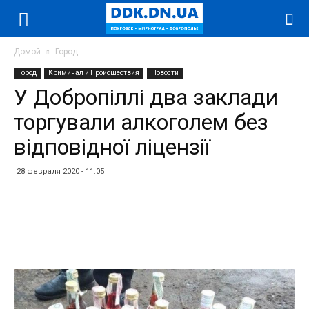
Домой
Город
Город
Криминал и Происшествия
Новости
У Добропіллі два заклади
торгували алкоголем без
відповідної ліцензії
28 февраля 2020 - 11:05
Facebook
Twitter
Telegram
WhatsApp
Vibe