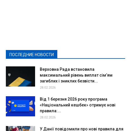
Featured
Актуально
Ваши права
Видеосюжеты
Власть
Выборы - 2021
Выборы-2020
Город
Досуг
Е-декларації
Здоровье
Конкурсы
Криминал и Происшествия
Культура
Новости
Образование
Политическая реклама
Реклама
Слово - народу
Спорт
Твори добро
Фоторепортажи
ПОСЛЕДНИЕ НОВОСТИ
Подробнее
Верховна Рада встановила
максимальний рівень виплат сім’ям
загиблих і зниклих безвісти...
28.02.2026
Від 1 березня 2026 року програма
«Національний кешбек» отримує нові
правила:...
28.02.2026
У Данії повідомили про нові правила для