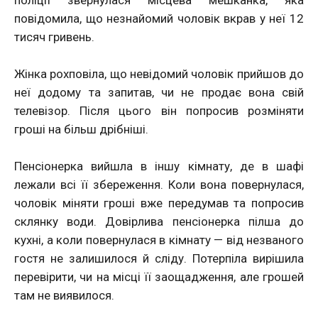
поліції звернулася місцева мешканка, яка
повідомила, що незнайомий чоловік вкрав у неї 12
тисяч гривень.
Жінка рохповіла, що невідомий чоловік прийшов до
неї додому та запитав, чи не продає вона свій
телевізор. Після цього він попросив розміняти
гроші на більш дрібніші.
Пенсіонерка вийшла в іншу кімнату, де в шафі
лежали всі її збереження. Коли вона повернулася,
чоловік міняти гроші вже передумав та попросив
склянку води. Довірлива пенсіонерка пілша до
кухні, а коли повернулася в кімнату — від незваного
гостя не залишилося й сліду. Потерпіла вирішила
перевірити, чи на місці її заощадження, але грошей
там не виявилося.