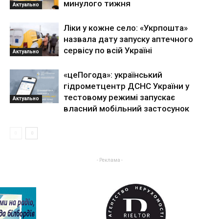
минулого тижня
Актуально
Ліки у кожне село: «Укрпошта»
назвала дату запуску аптечного
сервісу по всій Україні
Актуально
«цеПогода»: український
гідрометцентр ДСНС України у
тестовому режимі запускає
Актуально
власний мобільний застосунок
- Реклама -