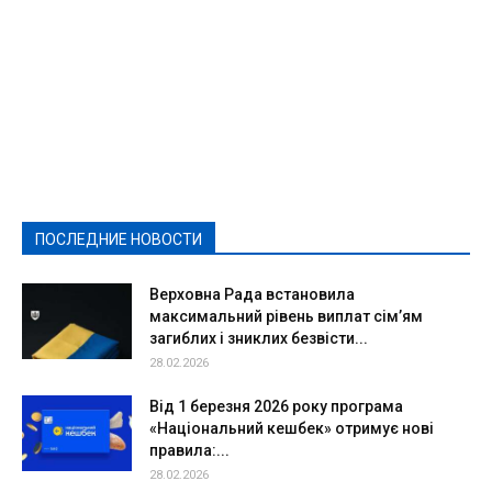
Featured
Актуально
Ваши права
Видеосюжеты
Власть
Выборы - 2021
Выборы-2020
Город
Досуг
Е-декларації
Здоровье
Конкурсы
Криминал и Происшествия
Культура
Новости
Образование
Политическая реклама
Реклама
Слово - народу
Спорт
Твори добро
Фоторепортажи
ПОСЛЕДНИЕ НОВОСТИ
Подробнее
Верховна Рада встановила
максимальний рівень виплат сім’ям
загиблих і зниклих безвісти...
28.02.2026
Від 1 березня 2026 року програма
«Національний кешбек» отримує нові
правила:...
28.02.2026