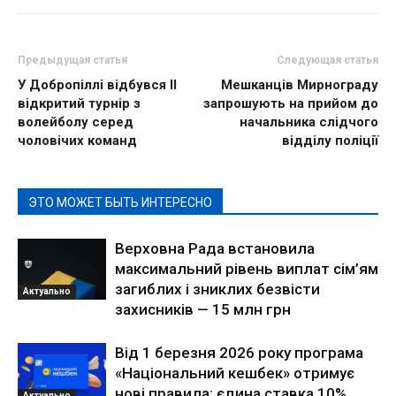
Предыдущая статья
Следующая статья
У Добропіллі відбувся ІІ
Мешканців Мирнограду
відкритий турнір з
запрошують на прийом до
волейболу серед
начальника слідчого
чоловічих команд
відділу поліції
ЭТО МОЖЕТ БЫТЬ ИНТЕРЕСНО
Верховна Рада встановила
максимальний рівень виплат сім’ям
загиблих і зниклих безвісти
Актуально
захисників — 15 млн грн
Від 1 березня 2026 року програма
«Національний кешбек» отримує
нові правила: єдина ставка 10%
Актуально