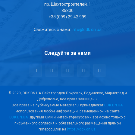
пр. Шахтостроителей, 1
85300
+38 (099) 29 42 999
Свяжитесь с нами:
info@ddk.dn.ua
Следуйте за нами
© 2020, DDK.DN.UA Сайт городов Покровск, Родинское, Мирноград и
Доброполье, все права защищены.
Все права на публикуемые материалы принадлежат
DDK.DN.UA
.
Использования любой информации, размещённой на сайте
DDK.DN.UA
, другими СМИ и интернет-ресурсами возможно только с
письменного согласия и обязательного размещения прямой
гиперссылки на
https://ddk.dn.ua
.