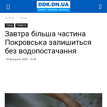
Домой
Город
Город
Новости
Завтра більша частина
Покровська залишиться
без водопостачання
18 февраля 2020 - 10:34
Facebook
Twitter
Telegram
WhatsApp
Vibe