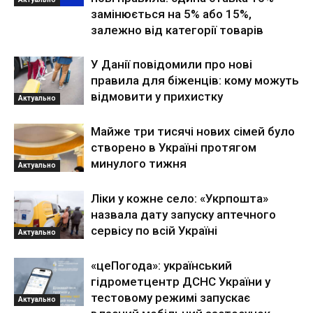
замінюється на 5% або 15%,
залежно від категорії товарів
У Данії повідомили про нові
правила для біженців: кому можуть
відмовити у прихистку
Актуально
Майже три тисячі нових сімей було
створено в Україні протягом
минулого тижня
Актуально
Ліки у кожне село: «Укрпошта»
назвала дату запуску аптечного
сервісу по всій Україні
Актуально
«цеПогода»: український
гідрометцентр ДСНС України у
тестовому режимі запускає
Актуально