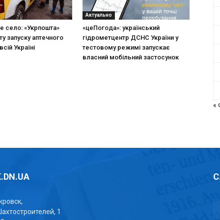
Актуально
не село: «Укрпошта»
«цеПогода»: український
ту запуску аптечного
гідрометцентр ДСНС України у
всій Україні
тестовому режимі запускає
власний мобільний застосунок
«
.DN.UA
С
окровск,
Шахтостроителей, 1