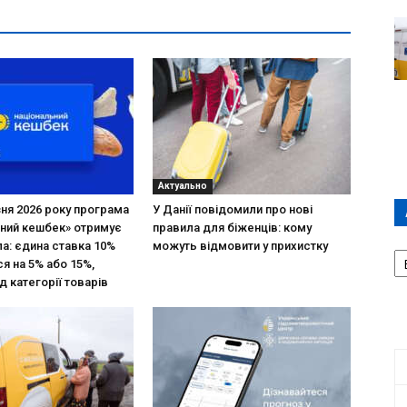
Актуально
зня 2026 року програма
У Данії повідомили про нові
ний кешбек» отримує
правила для біженців: кому
ла: єдина ставка 10%
можуть відмовити у прихистку
А
я на 5% або 15%,
П
д категорії товарів
Д