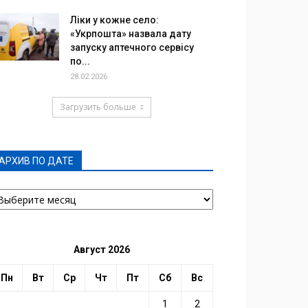
Ліки у кожне село:
«Укрпошта» назвала дату
запуску аптечного сервісу
по...
28.02.2026
Загрузить больше
АРХИВ ПО ДАТЕ
РХИВ
О
АТЕ
Август 2026
Пн
Вт
Ср
Чт
Пт
Сб
Вс
1
2