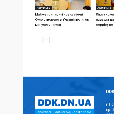
Актуально
Актуально
Майже три тисячі нових сімей
Ліки у кож
було створено в Україні протягом
назвала да
минулого тижня
сервісу по 
DDK
г. П
пр. 