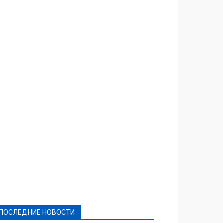
Featured
Актуально
Ваши права
Видеосюжеты
Власть
Выборы - 2021
Выборы-2020
Город
Досуг
Е-декларації
Здоровье
Конкурсы
Криминал и Происшествия
Культура
Новости
Образование
Политическая реклама
Реклама
Слово - народу
Спорт
Твори добро
Фоторепортажи
ПОСЛЕДНИЕ НОВОСТИ
Подробнее