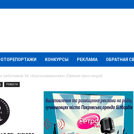
ФОТОРЕПОРТАЖИ
КОНКУРСЫ
РЕКЛАМА
ОБРАТНАЯ С
нг работников УК «Краснолиманская» (Прямая трансляция)
д
Новости
оялся митинг
Краснолиманская»
ия)