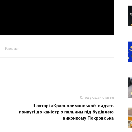
- Реклама -
Следующая статья
Шахтарі «Краснолиманської» сидять
прикуті до каністр з пальним під будівлею
виконкому Покровська