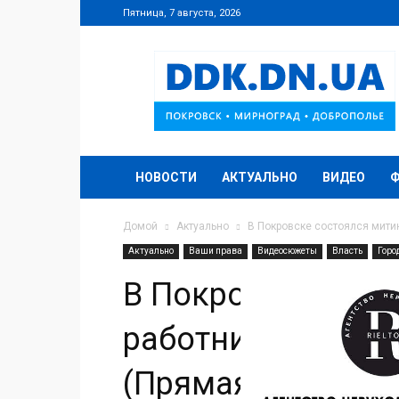
Пятница, 7 августа, 2026
DDK.DN.UA
НОВОСТИ
АКТУАЛЬНО
ВИДЕО
Домой
Актуально
В Покровске состоялся мити
Актуально
Ваши права
Видеосюжеты
Власть
Горо
В Покровске сост
работников УК «
(Прямая трансляц