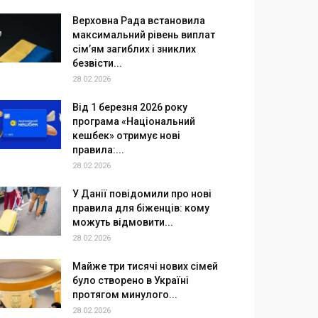
Верховна Рада встановила
максимальний рівень виплат
сім’ям загиблих і зниклих
безвісти...
28.02.2026
Від 1 березня 2026 року
програма «Національний
кешбек» отримує нові
правила:...
28.02.2026
У Данії повідомили про нові
правила для біженців: кому
можуть відмовити...
28.02.2026
Майже три тисячі нових сімей
було створено в Україні
протягом минулого...
28.02.2026