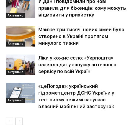
У Данії повідомили про нові
правила для біженців: кому можуть
відмовити у прихистку
Актуально
Майже три тисячі нових сімей було
створено в Україні протягом
минулого тижня
Актуально
Ліки у кожне село: «Укрпошта»
назвала дату запуску аптечного
сервісу по всій Україні
Актуально
«цеПогода»: український
гідрометцентр ДСНС України у
тестовому режимі запускає
Актуально
власний мобільний застосунок