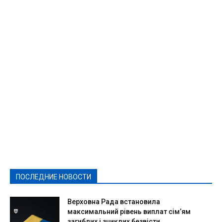
Featured
Актуально
Ваши права
Видеосюжеты
Власть
Выборы - 2021
Выборы-2020
Город
Досуг
Е-декларації
Здоровье
Конкурсы
Криминал и Происшествия
Культура
Новости
Образование
Политическая реклама
Реклама
Слово - народу
Спорт
Твори добро
Фоторепортажи
ПОСЛЕДНИЕ НОВОСТИ
Подробнее
Верховна Рада встановила
максимальний рівень виплат сім’ям
загиблих і зниклих безвісти...