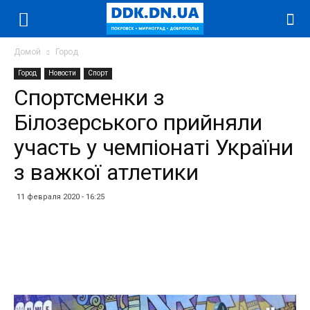
Домой
Город
Город
Новости
Спорт
Спортсменки з
Білозерського прийняли
участь у чемпіонаті України
з важкої атлетики
11 февраля 2020 - 16:25
Facebook
Twitter
Telegram
WhatsApp
Vibe