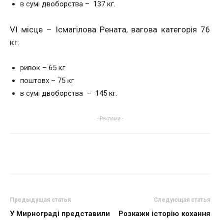
в сумі двоборства – 137 кг.
VІ місце – Ісмагілова Рената, вагова категорія 76
кг:
ривок – 65 кг
поштовх – 75 кг
в сумі двоборства – 145 кг.
- Реклама -
Предыдущая статья
Следующая статья
У Мирнограді представили
Розкажи історію кохання