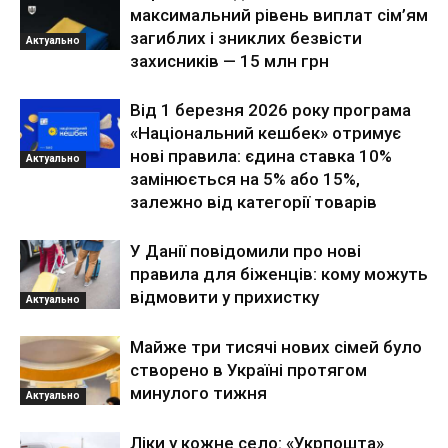
максимальний рівень виплат сім’ям
загиблих і зниклих безвісти
Актуально
захисників — 15 млн грн
Від 1 березня 2026 року програма
«Національний кешбек» отримує
нові правила: єдина ставка 10%
Актуально
замінюється на 5% або 15%,
залежно від категорії товарів
У Данії повідомили про нові
правила для біженців: кому можуть
відмовити у прихистку
Актуально
Майже три тисячі нових сімей було
створено в Україні протягом
минулого тижня
Актуально
Ліки у кожне село: «Укрпошта»