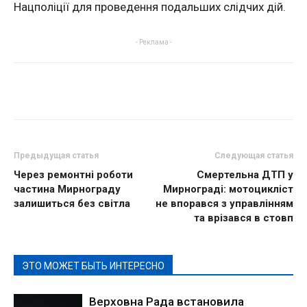
Нацполіції для проведення подальших слідчих дій.
- Реклама -
Предыдущая статья
Следующая статья
Через ремонтні роботи
Смертельна ДТП у
частина Мирнограду
Мирнограді: мотоцикліст
залишиться без світла
не впорався з управлінням
та врізався в стовп
ЭТО МОЖЕТ БЫТЬ ИНТЕРЕСНО
Верховна Рада встановила