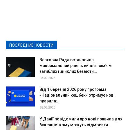
Featured
Актуально
Ваши права
Видеосюжеты
Власть
Выборы - 2021
Выборы-2020
Город
Досуг
Е-декларації
Здоровье
Конкурсы
Криминал и Происшествия
Культура
Новости
Образование
Политическая реклама
Реклама
Слово - народу
Спорт
Твори добро
Фоторепортажи
ПОСЛЕДНИЕ НОВОСТИ
Подробнее
Верховна Рада встановила
максимальний рівень виплат сім’ям
загиблих і зниклих безвісти...
28.02.2026
Від 1 березня 2026 року програма
«Національний кешбек» отримує нові
правила:...
28.02.2026
У Данії повідомили про нові правила для
біженців: кому можуть відмовити...