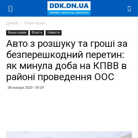
Домой
Ваши права
Ваши права
Власть
Новости
Авто з розшуку та гроші за
безперешкодний перетин:
як минула доба на КПВВ в
районі проведення ООС
28 января 2020 - 09:29
Facebook
Twitter
Telegram
WhatsApp
Vibe