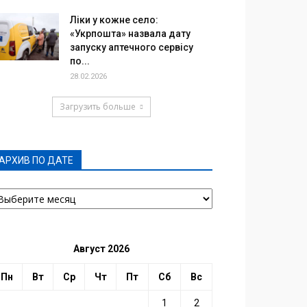
Ліки у кожне село:
«Укрпошта» назвала дату
запуску аптечного сервісу
по...
28.02.2026
Загрузить больше
АРХИВ ПО ДАТЕ
РХИВ
О
АТЕ
Август 2026
Пн
Вт
Ср
Чт
Пт
Сб
Вс
1
2