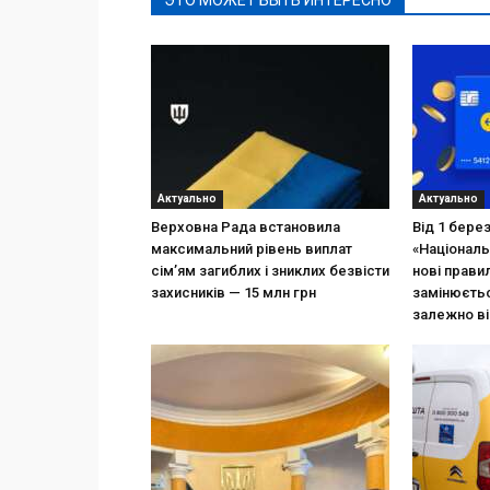
ЭТО МОЖЕТ БЫТЬ ИНТЕРЕСНО
Актуально
Актуально
Верховна Рада встановила
Від 1 бере
максимальний рівень виплат
«Національ
сім’ям загиблих і зниклих безвісти
нові прави
захисників — 15 млн грн
замінюєтьс
залежно ві