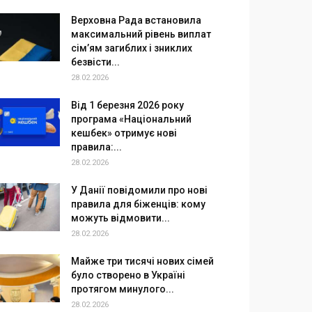
Верховна Рада встановила
максимальний рівень виплат
сім’ям загиблих і зниклих
безвісти...
28.02.2026
Від 1 березня 2026 року
програма «Національний
кешбек» отримує нові
правила:...
28.02.2026
У Данії повідомили про нові
правила для біженців: кому
можуть відмовити...
28.02.2026
Майже три тисячі нових сімей
було створено в Україні
протягом минулого...
28.02.2026