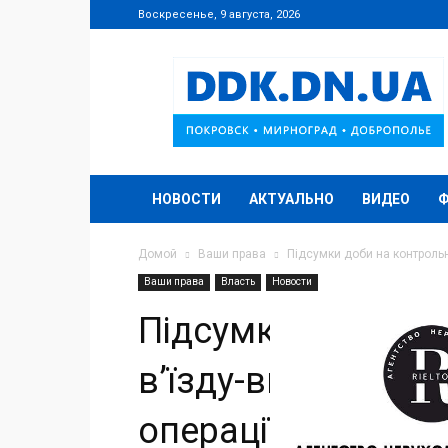
Воскресенье, 9 августа, 2026
DDK.DN.UA
НОВОСТИ
АКТУАЛЬНО
ВИДЕО
Домой
Ваши права
Підсумки доби на контрольн
Ваши права
Власть
Новости
Підсумки доби на
в’їзду-виїзду в р
операції Об’єднан