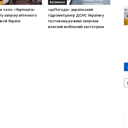
Актуально
не село: «Укрпошта»
«цеПогода»: український
ту запуску аптечного
гідрометцентр ДСНС України у
всій Україні
тестовому режимі запускає
власний мобільний застосунок
А
П
Д