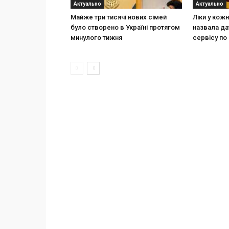
Актуально
Актуально
Майже три тисячі нових сімей
Ліки у кож
було створено в Україні протягом
назвала да
минулого тижня
сервісу по 