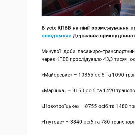
В усіх КПВВ на лінії розмежування п
повідомляє
Державна прикордонна с
Минулої доби пасажиро-транспортний 
через КПВВ прослідувало 43,3 тисячі осі
«Майорське» – 10365 осіб та 1090 тран
«Мар’їнка» – 9150 осіб та 1420 транспо
«Новотроїцьке» – 8755 осіб та 1480 тр
«Гнутове» – 3840 осіб та 780 транспорт