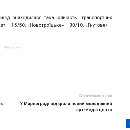
виїзд знаходилася така кількість транспортних
ка» – 15/50; «Новотроїцьке» – 30/10; «Гнутове» –
- Реклама -
Следующая статья
дь
У Мирнограді відкрили новий молодіжний
арт-медіа центр