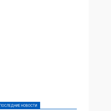
Featured
Актуально
Ваши права
Видеосюжеты
Власть
Выборы - 2021
Выборы-2020
Город
Досуг
Е-декларації
Здоровье
Конкурсы
Криминал и Происшествия
Культура
Новости
Образование
Политическая реклама
Реклама
Слово - народу
Спорт
Твори добро
Фоторепортажи
ПОСЛЕДНИЕ НОВОСТИ
Подробнее