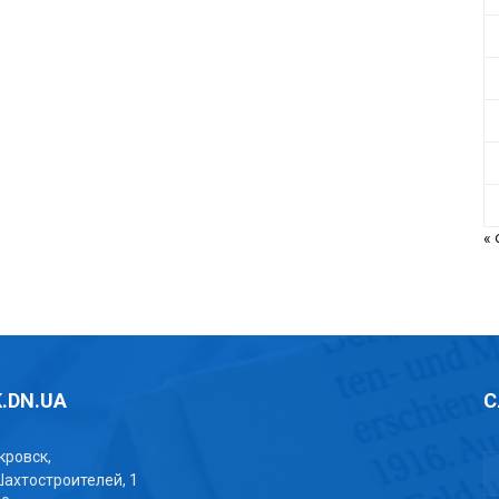
«
.DN.UA
С
окровск,
Шахтостроителей, 1