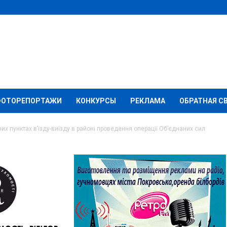
ФОТОРЕПОРТАЖИ
КОНКУРСЫ
РЕКЛАМА
ОБРАТНАЯ С
их пунктах в’їзду-виїзду в районі проведення операції Об’єднаних сил
 контрольних пунктах
айоні проведення
их сил