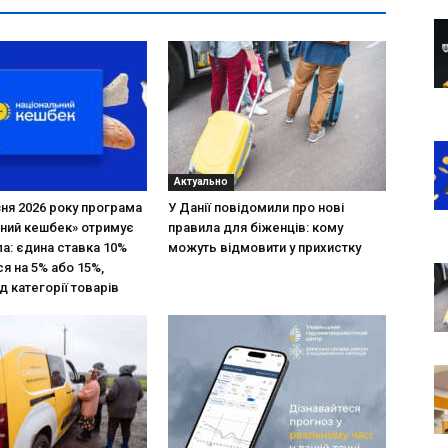
Актуально
зня 2026 року програма
У Данії повідомили про нові
ний кешбек» отримує
правила для біженців: кому
ла: єдина ставка 10%
можуть відмовити у прихистку
я на 5% або 15%,
д категорії товарів