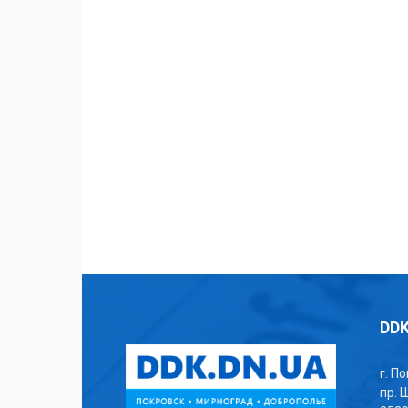
DDK
г. П
пр. 