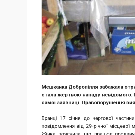
Мешканка Добропілля забажала отрим
стала жертвою нападу невідомого.
самої заявниці. Правопорушення ви
Вранці 17 січня до чергової частин
повідомлення від 29-річної місцевої 
Жінка пояснила, що працює продавч