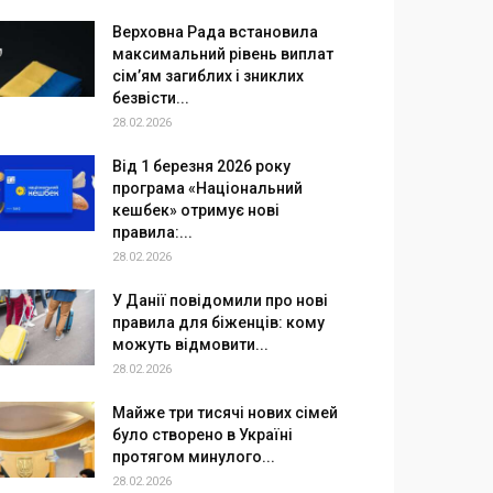
Верховна Рада встановила
максимальний рівень виплат
сім’ям загиблих і зниклих
безвісти...
28.02.2026
Від 1 березня 2026 року
програма «Національний
кешбек» отримує нові
правила:...
28.02.2026
У Данії повідомили про нові
правила для біженців: кому
можуть відмовити...
28.02.2026
Майже три тисячі нових сімей
було створено в Україні
протягом минулого...
28.02.2026