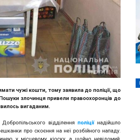
ати чужі кошти, тому заявила до поліції, що
 Пошуки злочинця привели правоохоронців до
явилось вигаданим.
и Добропільського відділення
поліції
надійшло
мешканки про скоєння на неї розбійного нападу.
инею у місцевому кіоску, а щойно невідомий,