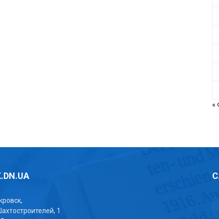
«
.DN.UA
С
окровск,
Шахтостроителей, 1