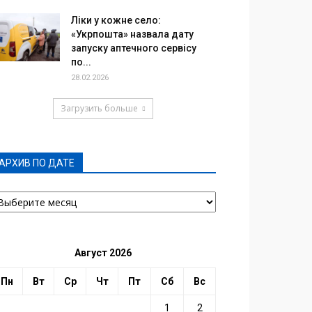
Ліки у кожне село:
«Укрпошта» назвала дату
запуску аптечного сервісу
по...
28.02.2026
Загрузить больше
АРХИВ ПО ДАТЕ
РХИВ
О
АТЕ
Август 2026
Пн
Вт
Ср
Чт
Пт
Сб
Вс
1
2