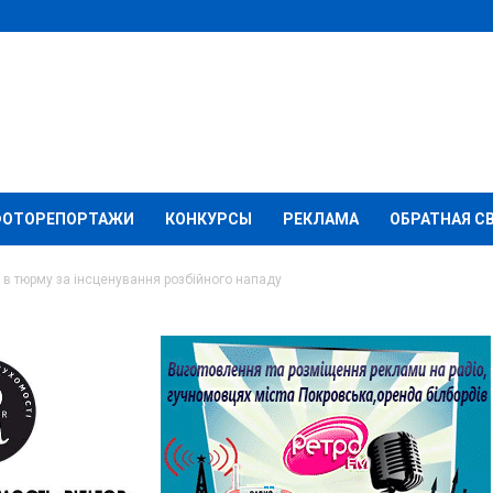
ФОТОРЕПОРТАЖИ
КОНКУРСЫ
РЕКЛАМА
ОБРАТНАЯ С
в тюрму за інсценування розбійного нападу
лля може сісти в
вання розбійного