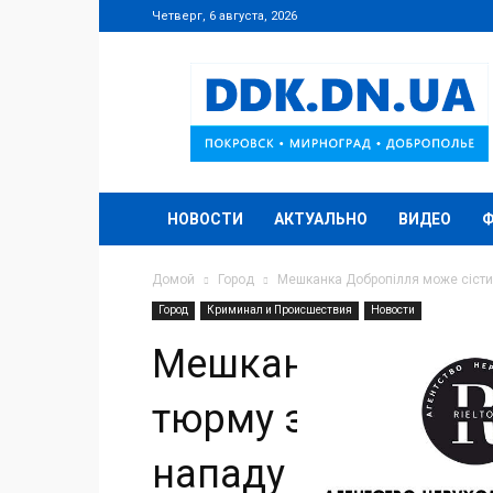
Четверг, 6 августа, 2026
DDK.DN.UA
НОВОСТИ
АКТУАЛЬНО
ВИДЕО
Домой
Город
Мешканка Добропілля може сісти 
Город
Криминал и Происшествия
Новости
Мешканка Добропі
тюрму за інсцену
нападу