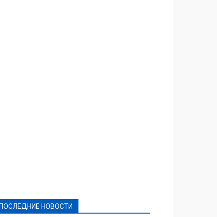
Featured
Актуально
Ваши права
Видеосюжеты
Власть
Выборы - 2021
Выборы-2020
Город
Досуг
Е-декларації
Здоровье
Конкурсы
Криминал и Происшествия
Культура
Новости
Образование
Политическая реклама
Реклама
Слово - народу
Спорт
Твори добро
Фоторепортажи
ПОСЛЕДНИЕ НОВОСТИ
Подробнее