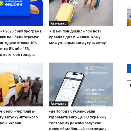
Актуально
зня 2026 року програма
У Данії повідомили про нові
ний кешбек» отримує
правила для біженців: кому
ла: єдина ставка 10%
можуть відмовити у прихистку
я на 5% або 15%,
д категорії товарів
А
П
Д
Актуально
не село: «Укрпошта»
«цеПогода»: український
ту запуску аптечного
гідрометцентр ДСНС України у
всій Україні
тестовому режимі запускає
власний мобільний застосунок