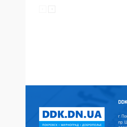
DDK
г. П
пр. 