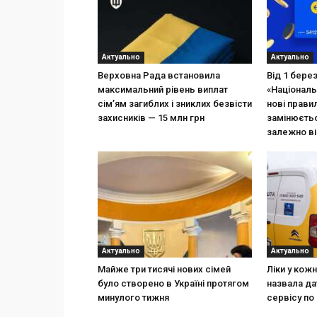
Актуально
Актуально
Верховна Рада встановила
Від 1 бере
максимальний рівень виплат
«Національ
сім’ям загиблих і зниклих безвісти
нові прави
захисників — 15 млн грн
замінюєтьс
залежно ві
Актуально
Актуально
Майже три тисячі нових сімей
Ліки у кож
було створено в Україні протягом
назвала да
минулого тижня
сервісу по 