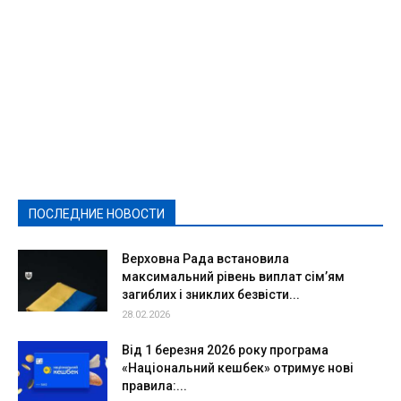
Featured
Актуально
Ваши права
Видеосюжеты
Власть
Выборы - 2021
Выборы-2020
Город
Досуг
Е-декларації
Здоровье
Конкурсы
Криминал и Происшествия
Культура
Новости
Образование
Политическая реклама
Реклама
Слово - народу
Спорт
Твори добро
Фоторепортажи
ПОСЛЕДНИЕ НОВОСТИ
Подробнее
Верховна Рада встановила
максимальний рівень виплат сім’ям
загиблих і зниклих безвісти...
28.02.2026
Від 1 березня 2026 року програма
«Національний кешбек» отримує нові
правила:...