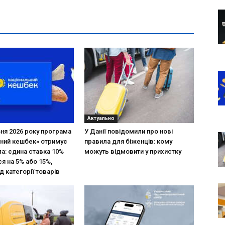
Актуально
зня 2026 року програма
У Данії повідомили про нові
ний кешбек» отримує
правила для біженців: кому
ла: єдина ставка 10%
можуть відмовити у прихистку
я на 5% або 15%,
д категорії товарів