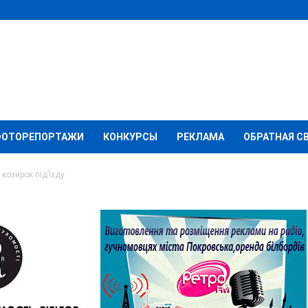
ФОТОРЕПОРТАЖИ
КОНКУРСЫ
РЕКЛАМА
ОБРАТНАЯ С
 козирок під’їзду
я жінка впала на