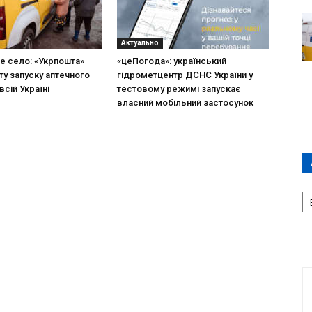
Актуально
не село: «Укрпошта»
«цеПогода»: український
ту запуску аптечного
гідрометцентр ДСНС України у
всій Україні
тестовому режимі запускає
власний мобільний застосунок
А
П
Д