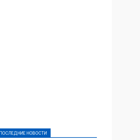
Featured
Актуально
Ваши права
Видеосюжеты
Власть
Выборы - 2021
Выборы-2020
Город
Досуг
Е-декларації
Здоровье
Конкурсы
Криминал и Происшествия
Культура
Новости
Образование
Политическая реклама
Реклама
Слово - народу
Спорт
Твори добро
Фоторепортажи
ПОСЛЕДНИЕ НОВОСТИ
Подробнее