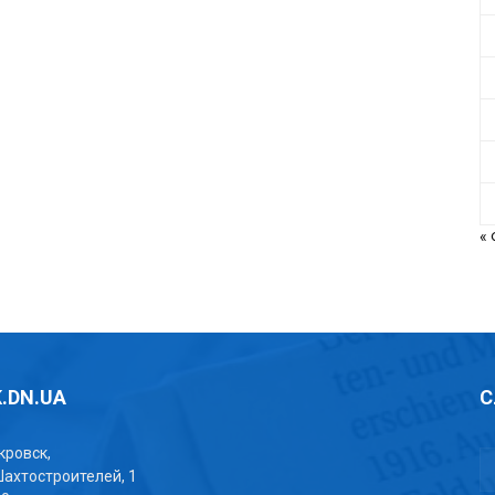
«
.DN.UA
С
окровск,
Шахтостроителей, 1