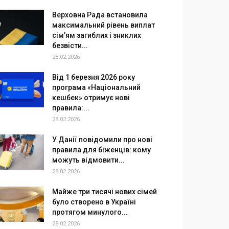
Верховна Рада встановила
максимальний рівень виплат
сім’ям загиблих і зниклих
безвісти...
28.02.2026
Від 1 березня 2026 року
програма «Національний
кешбек» отримує нові
правила:...
28.02.2026
У Данії повідомили про нові
правила для біженців: кому
можуть відмовити...
28.02.2026
Майже три тисячі нових сімей
було створено в Україні
протягом минулого...
28.02.2026