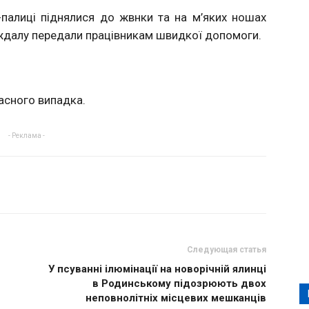
палиці піднялися до жвнки та на м’яких ношах
раждалу передали працівникам швидкої допомоги.
асного випадка.
- Реклама -
Следующая статья
У псуванні ілюмінації на новорічній ялинці
в Родинському підозрюють двох
неповнолітніх місцевих мешканців