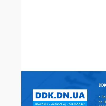
DDK
г. П
пр. 