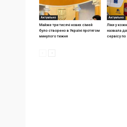
Актуально
Актуально
Майже три тисячі нових сімей
Ліки у кож
було створено в Україні протягом
назвала да
минулого тижня
сервісу по 