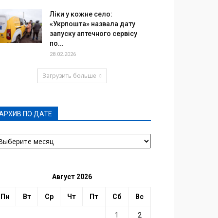
Ліки у кожне село:
«Укрпошта» назвала дату
запуску аптечного сервісу
по...
28.02.2026
Загрузить больше
АРХИВ ПО ДАТЕ
РХИВ
О
АТЕ
Август 2026
Пн
Вт
Ср
Чт
Пт
Сб
Вс
1
2