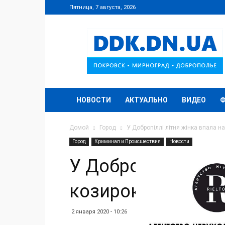
Пятница, 7 августа, 2026
DDK.DN.UA
НОВОСТИ
АКТУАЛЬНО
ВИДЕО
Домой
Город
У Добропіллі літня жінка впала на
Город
Криминал и Происшествия
Новости
У Добропіллі літн
козирок під’їзду
2 января 2020 - 10:26