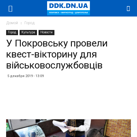
Домой
Город
Город
Культура
Новости
У Покровську провели
квест-вікторину для
військовослужбовців
5 декабря 2019 - 13:09
Facebook
Twitter
Telegram
WhatsApp
Vibe