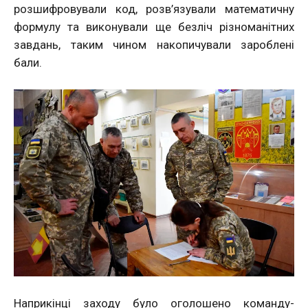
розшифровували код, розв’язували математичну
формулу та виконували ще безліч різноманітних
завдань, таким чином накопичували зароблені
бали.
Наприкінці заходу було оголошено команду-