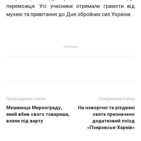
переможця. Усі учасники отримали грамоти від
музею та привітання до Дня збройних сил України.
- Реклама -
Предыдущая статья
Следующая статья
Мешканця Мирнограду,
На новорічні та різдвяні
який вбив свого товариша,
свята призначено
взяли під варту
додатковий поїзд
«Покровськ-Харків»