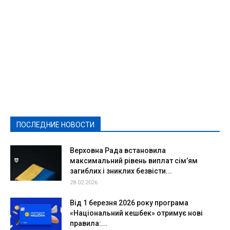
Featured
Актуально
Ваши права
Видеосюжеты
Власть
Выборы - 2021
Выборы-2020
Город
Досуг
Е-декларації
Здоровье
Конкурсы
Криминал и Происшествия
Культура
Новости
Образование
Политическая реклама
Реклама
Слово - народу
Спорт
Твори добро
Фоторепортажи
ПОСЛЕДНИЕ НОВОСТИ
Подробнее
Верховна Рада встановила
максимальний рівень виплат сім’ям
загиблих і зниклих безвісти...
28.02.2026
Від 1 березня 2026 року програма
«Національний кешбек» отримує нові
правила:...