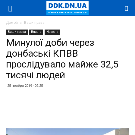
Домой
Ваши права
Ваши права
Власть
Новости
Минулої доби через
донбаські КПВВ
прослідувало майже 32,5
тисячі людей
25 ноября 2019 - 09:25
Facebook
Twitter
Telegram
WhatsApp
Vibe