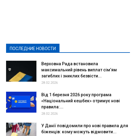
Featured
Актуально
Ваши права
Видеосюжеты
Власть
Выборы - 2021
Выборы-2020
Город
Досуг
Е-декларації
Здоровье
Конкурсы
Криминал и Происшествия
Культура
Новости
Образование
Политическая реклама
Реклама
Слово - народу
Спорт
Твори добро
Фоторепортажи
ПОСЛЕДНИЕ НОВОСТИ
Подробнее
Верховна Рада встановила
максимальний рівень виплат сім’ям
загиблих і зниклих безвісти...
28.02.2026
Від 1 березня 2026 року програма
«Національний кешбек» отримує нові
правила:...
28.02.2026
У Данії повідомили про нові правила для
біженців: кому можуть відмовити...