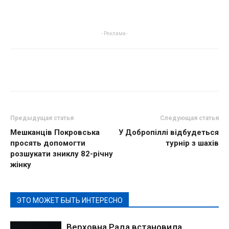
- Реклама -
Предыдущая статья
Следующая статья
Мешканців Покровська
У Добропіллі відбудеться
просять допомогти
турнір з шахів
розшукати зниклу 82-річну
жінку
ЭТО МОЖЕТ БЫТЬ ИНТЕРЕСНО
Верховна Рада встановила