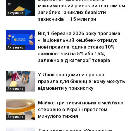
максимальний рівень виплат сім’ям
загиблих і зниклих безвісти
Актуально
захисників — 15 млн грн
Від 1 березня 2026 року програма
«Національний кешбек» отримує
нові правила: єдина ставка 10%
Актуально
замінюється на 5% або 15%,
залежно від категорії товарів
У Данії повідомили про нові
правила для біженців: кому можуть
відмовити у прихистку
Актуально
Майже три тисячі нових сімей було
створено в Україні протягом
минулого тижня
Актуально
Ліки у кожне село: «Укрпошта»