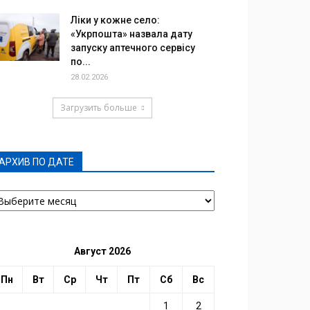
Ліки у кожне село:
«Укрпошта» назвала дату
запуску аптечного сервісу
по...
28.02.2026
Загрузить больше
АРХИВ ПО ДАТЕ
РХИВ
О
АТЕ
Август 2026
Пн
Вт
Ср
Чт
Пт
Сб
Вс
1
2