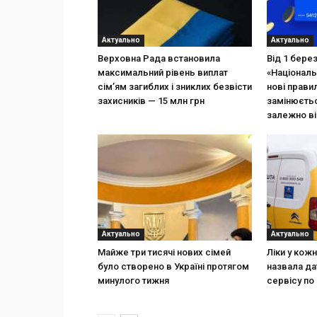
Актуально
Актуально
Верховна Рада встановила
Від 1 бере
максимальний рівень виплат
«Національ
сім’ям загиблих і зниклих безвісти
нові прави
захисників — 15 млн грн
замінюєтьс
залежно ві
Актуально
Актуально
Майже три тисячі нових сімей
Ліки у кож
було створено в Україні протягом
назвала да
минулого тижня
сервісу по 