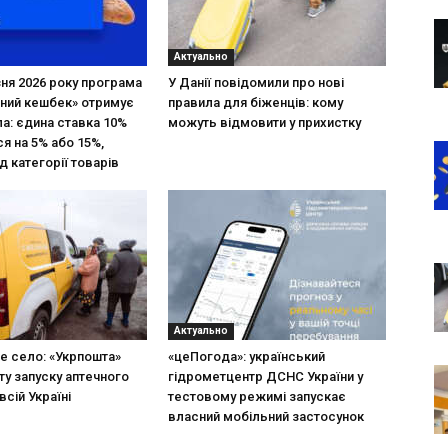
Актуально
зня 2026 року програма
У Данії повідомили про нові
ний кешбек» отримує
правила для біженців: кому
ла: єдина ставка 10%
можуть відмовити у прихистку
я на 5% або 15%,
д категорії товарів
Актуально
не село: «Укрпошта»
«цеПогода»: український
ту запуску аптечного
гідрометцентр ДСНС України у
всій Україні
тестовому режимі запускає
власний мобільний застосунок