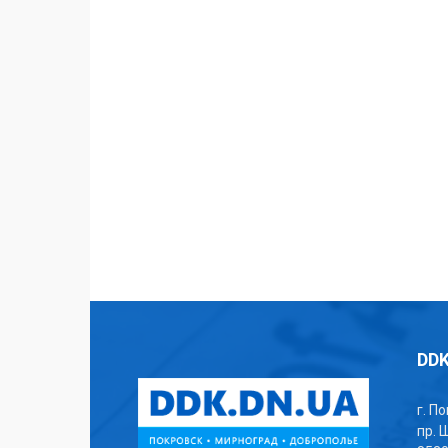
DDK
г. П
пр. 