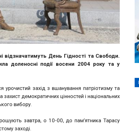
їні відзначатимуть День Гідності та Свободи.
ила доленосні події
восени 2004 року та у
ся урочистий захід з вшанування патріотизму та
на захист демократичних цінностей і національних
ького вибору.
рошують завтра, о 10-00, до пам’ятника Тарасу
стому заході.