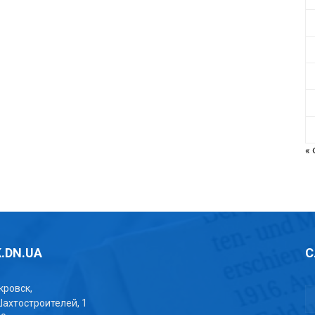
«
.DN.UA
С
окровск,
Шахтостроителей, 1