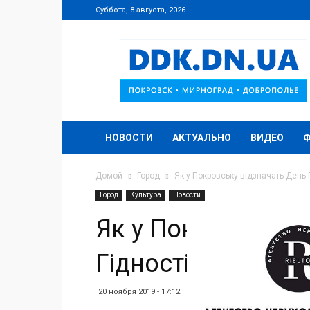
Суббота, 8 августа, 2026
DDK.DN.UA
НОВОСТИ
АКТУАЛЬНО
ВИДЕО
Домой
Город
Як у Покровську відзначать День 
Город
Культура
Новости
Як у Покровську 
Гідності та Свобо
20 ноября 2019 - 17:12