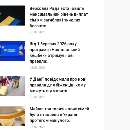
Верховна Рада встановила
максимальний рівень виплат
сім’ям загиблих і зниклих
безвісти...
28.02.2026
Від 1 березня 2026 року
програма «Національний
кешбек» отримує нові
правила:...
28.02.2026
У Данії повідомили про нові
правила для біженців: кому
можуть відмовити...
28.02.2026
Майже три тисячі нових сімей
було створено в Україні
протягом минулого...
28.02.2026