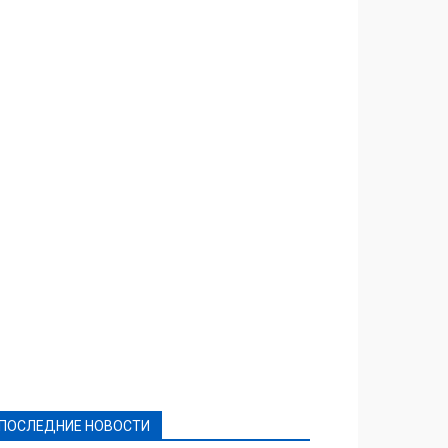
Featured
Актуально
Ваши права
Видеосюжеты
Власть
Выборы - 2021
Выборы-2020
Город
Досуг
Е-декларації
Здоровье
Конкурсы
Криминал и Происшествия
Культура
Новости
Образование
Политическая реклама
Реклама
Слово - народу
Спорт
Твори добро
Фоторепортажи
ПОСЛЕДНИЕ НОВОСТИ
Подробнее