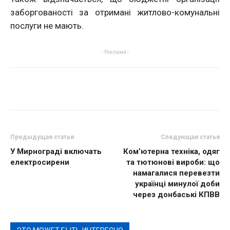
заборгованості за отримані житлово-комунальні
послуги не мають.
- Реклама -
Предыдущая статья
Следующая статья
У Мирнограді включать
Ком’ютерна техніка, одяг
електросирени
та тютюнові вироби: що
намагалися перевезти
українці минулої доби
через донбаські КПВВ