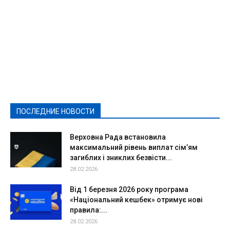
Featured
Актуально
Ваши права
Видеосюжеты
Власть
Выборы - 2021
Выборы-2020
Город
Досуг
Е-декларації
Здоровье
Конкурсы
Криминал и Происшествия
Культура
Новости
Образование
Политическая реклама
Реклама
Слово - народу
Спорт
Твори добро
Фоторепортажи
ПОСЛЕДНИЕ НОВОСТИ
Подробнее
Верховна Рада встановила
максимальний рівень виплат сім’ям
загиблих і зниклих безвісти...
28.02.2026
Від 1 березня 2026 року програма
«Національний кешбек» отримує нові
правила:...
28.02.2026