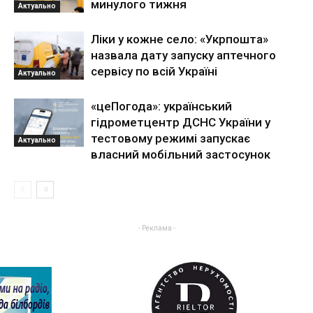
минулого тижня
Актуально
Ліки у кожне село: «Укрпошта»
назвала дату запуску аптечного
сервісу по всій Україні
Актуально
«цеПогода»: український
гідрометцентр ДСНС України у
тестовому режимі запускає
Актуально
власний мобільний застосунок
- Реклама -