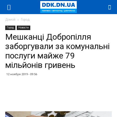
Домой
Город
Город
Новости
Мешканці Добропілля
заборгували за комунальні
послуги майже 79
мільйонів гривень
12 ноября 2019 - 09:56
Facebook
Twitter
Telegram
WhatsApp
Vibe