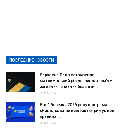
Featured
Актуально
Ваши права
Видеосюжеты
Власть
Выборы - 2021
Выборы-2020
Город
Досуг
Е-декларації
Здоровье
Конкурсы
Криминал и Происшествия
Культура
Новости
Образование
Политическая реклама
Реклама
Слово - народу
Спорт
Твори добро
Фоторепортажи
ПОСЛЕДНИЕ НОВОСТИ
Подробнее
Верховна Рада встановила
максимальний рівень виплат сім’ям
загиблих і зниклих безвісти...
28.02.2026
Від 1 березня 2026 року програма
«Національний кешбек» отримує нові
правила:...
28.02.2026