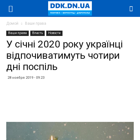
Домой
Ваши права
Ваши права
Власть
Новости
У січні 2020 року українці
відпочиватимуть чотири
дні поспіль
28 ноября 2019 - 09:23
Facebook
Twitter
Telegram
WhatsApp
Vibe