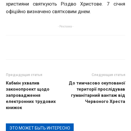
християни святкують Різдво Христове. 7 січня
офіційно визначено святковим днем.
- Реклама -
Предыдущая статья
Следующая статья
Кабмін ухвалив
До тимчасово окупованої
законопроект щодо
території прослідував
запровадження
гуманітарний вантаж від
електронних трудових
Червоного Хреста
книжок
ЭТО МОЖЕТ БЫТЬ ИНТЕРЕСНО