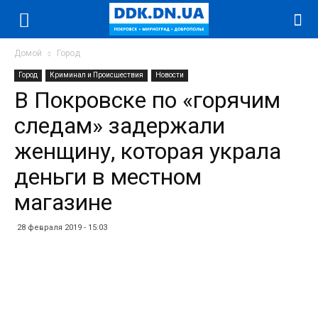
Домой
Город
Город
Криминал и Происшествия
Новости
В Покровске по «горячим
следам» задержали
женщину, которая украла
деньги в местном
магазине
28 февраля 2019 - 15:03
Facebook
Twitter
Telegram
WhatsApp
Vibe