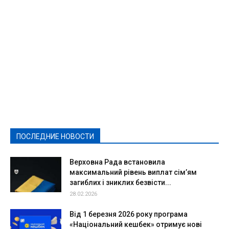
Featured
Актуально
Ваши права
Видеосюжеты
Власть
Выборы - 2021
Выборы-2020
Город
Досуг
Е-декларації
Здоровье
Конкурсы
Криминал и Происшествия
Культура
Новости
Образование
Политическая реклама
Реклама
Слово - народу
Спорт
Твори добро
Фоторепортажи
ПОСЛЕДНИЕ НОВОСТИ
Подробнее
Верховна Рада встановила
максимальний рівень виплат сім’ям
загиблих і зниклих безвісти...
28.02.2026
Від 1 березня 2026 року програма
«Національний кешбек» отримує нові