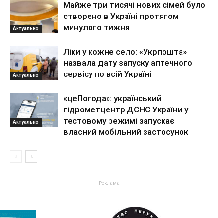
Майже три тисячі нових сімей було
створено в Україні протягом
минулого тижня
Актуально
Ліки у кожне село: «Укрпошта»
назвала дату запуску аптечного
сервісу по всій Україні
Актуально
«цеПогода»: український
гідрометцентр ДСНС України у
тестовому режимі запускає
Актуально
власний мобільний застосунок
- Реклама -