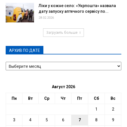
Ліки у кожне село: «Укрпошта» назвала
дату запуску аптечного сервісу по...
28.02.2026
Загрузить больше
АРХИВ ПО ДАТЕ
АРХИВ
ПО
ДАТЕ
Август 2026
Пн
Вт
Ср
Чт
Пт
Сб
Вс
1
2
3
4
5
6
7
8
9