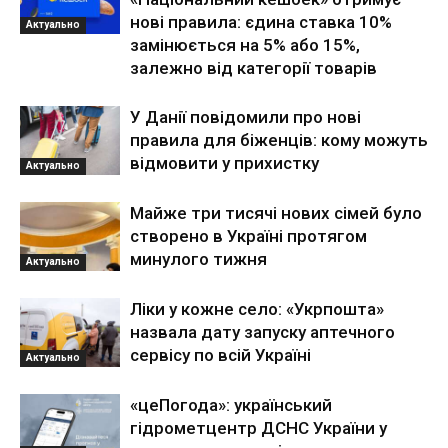
нові правила: єдина ставка 10%
Актуально
замінюється на 5% або 15%,
залежно від категорії товарів
У Данії повідомили про нові
правила для біженців: кому можуть
відмовити у прихистку
Актуально
Майже три тисячі нових сімей було
створено в Україні протягом
минулого тижня
Актуально
Ліки у кожне село: «Укрпошта»
назвала дату запуску аптечного
сервісу по всій Україні
Актуально
«цеПогода»: український
гідрометцентр ДСНС України у