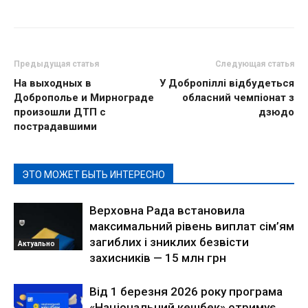
Предыдущая статья
Следующая статья
На выходных в
У Добропіллі відбудеться
Доброполье и Мирнограде
обласний чемпіонат з
произошли ДТП с
дзюдо
пострадавшими
ЭТО МОЖЕТ БЫТЬ ИНТЕРЕСНО
Верховна Рада встановила
максимальний рівень виплат сім’ям
загиблих і зниклих безвісти
Актуально
захисників — 15 млн грн
Від 1 березня 2026 року програма
«Національний кешбек» отримує