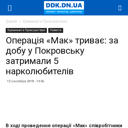
Домой
Криминал и Происшествия
Криминал и Происшествия
Новости
Операція «Мак» триває: за
добу у Покровську
затримали 5
нарколюбителів
13 сентября 2018 - 13:06
Facebook
Twitter
Telegram
WhatsApp
Vibe
В ході проведення операції «Мак» співробітники