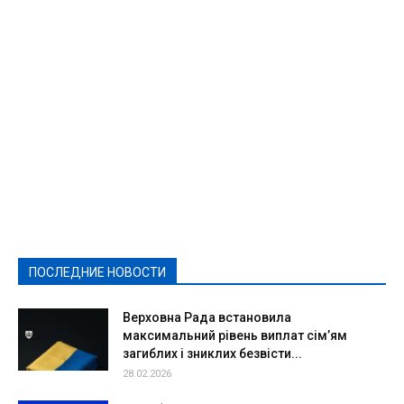
Featured
Актуально
Ваши права
Видеосюжеты
Власть
Выборы - 2021
Выборы-2020
Город
Досуг
Е-декларації
Здоровье
Конкурсы
Криминал и Происшествия
Культура
Новости
Образование
Политическая реклама
Реклама
Слово - народу
Спорт
Твори добро
Фоторепортажи
ПОСЛЕДНИЕ НОВОСТИ
Подробнее
Верховна Рада встановила
максимальний рівень виплат сім’ям
загиблих і зниклих безвісти...
28.02.2026