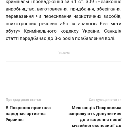
кримінальні провадження за ч.1 ст. 309 «Незаконне
виробництво, виготовлення, придбання, зберігання,
перевезення чи пересилання наркотичних засобів,
психотропних речовин або їх аналогів без мети
збуту» Кримінального кодексу України. Санкція
статті передбачає до 3-х років позбавлення волі.
- Реклама -
Предыдущая статья
Следующая статья
В Покровск приехала
Мешканців Покровська
народная артистка
запрошують долучитися
Украины
до створення нової
музейної експозиції до