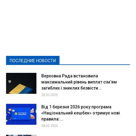
Featured
Актуально
Ваши права
Видеосюжеты
Власть
Выборы - 2021
Выборы-2020
Город
Досуг
Е-декларації
Здоровье
Конкурсы
Криминал и Происшествия
Культура
Новости
Образование
Политическая реклама
Реклама
Слово - народу
Спорт
Твори добро
Фоторепортажи
ПОСЛЕДНИЕ НОВОСТИ
Подробнее
Верховна Рада встановила
максимальний рівень виплат сім’ям
загиблих і зниклих безвісти...
28.02.2026
Від 1 березня 2026 року програма
«Національний кешбек» отримує нові
правила:...
28.02.2026