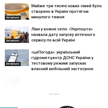
Майже три тисячі нових сімей було
створено в Україні протягом
минулого тижня
Актуально
Ліки у кожне село: «Укрпошта»
назвала дату запуску аптечного
сервісу по всій Україні
Актуально
«цеПогода»: український
гідрометцентр ДСНС України у
тестовому режимі запускає
Актуально
власний мобільний застосунок
- Реклама -