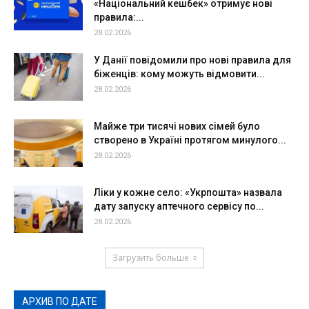
«Національний кешбек» отримує нові
правила:...
28.02.2026
У Данії повідомили про нові правила для
біженців: кому можуть відмовити...
28.02.2026
Майже три тисячі нових сімей було
створено в Україні протягом минулого...
28.02.2026
Ліки у кожне село: «Укрпошта» назвала
дату запуску аптечного сервісу по...
28.02.2026
Загрузить больше
АРХИВ ПО ДАТЕ