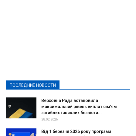
Featured
Актуально
Ваши права
Видеосюжеты
Власть
Выборы - 2021
Выборы-2020
Город
Досуг
Е-декларації
Здоровье
Конкурсы
Криминал и Происшествия
Культура
Новости
Образование
Политическая реклама
Реклама
Слово - народу
Спорт
Твори добро
Фоторепортажи
ПОСЛЕДНИЕ НОВОСТИ
Подробнее
Верховна Рада встановила
максимальний рівень виплат сім’ям
загиблих і зниклих безвісти...
28.02.2026
Від 1 березня 2026 року програма