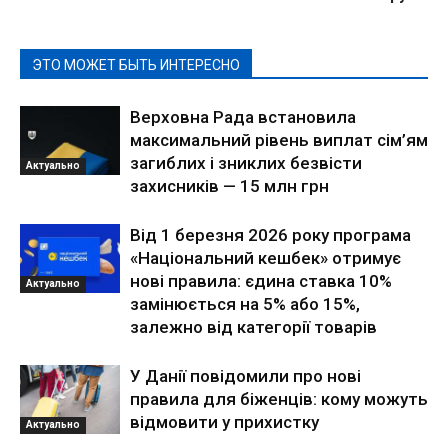
ЭТО МОЖЕТ БЫТЬ ИНТЕРЕСНО
Верховна Рада встановила
максимальний рівень виплат сім’ям
загиблих і зниклих безвісти
Актуально
захисників — 15 млн грн
Від 1 березня 2026 року програма
«Національний кешбек» отримує
нові правила: єдина ставка 10%
Актуально
замінюється на 5% або 15%,
залежно від категорії товарів
У Данії повідомили про нові
правила для біженців: кому можуть
відмовити у прихистку
Актуально