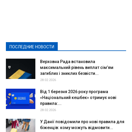
Featured
Актуально
Ваши права
Видеосюжеты
Власть
Выборы - 2021
Выборы-2020
Город
Досуг
Е-декларації
Здоровье
Конкурсы
Криминал и Происшествия
Культура
Новости
Образование
Политическая реклама
Реклама
Слово - народу
Спорт
Твори добро
Фоторепортажи
ПОСЛЕДНИЕ НОВОСТИ
Подробнее
Верховна Рада встановила
максимальний рівень виплат сім’ям
загиблих і зниклих безвісти...
28.02.2026
Від 1 березня 2026 року програма
«Національний кешбек» отримує нові
правила:...
28.02.2026
У Данії повідомили про нові правила для
біженців: кому можуть відмовити...