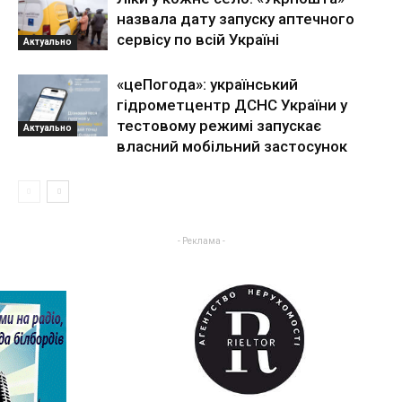
назвала дату запуску аптечного
сервісу по всій Україні
Актуально
«цеПогода»: український
гідрометцентр ДСНС України у
тестовому режимі запускає
Актуально
власний мобільний застосунок
- Реклама -