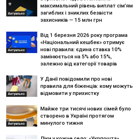
максимальний рівень виплат сім’ям
загиблих і зниклих безвісти
Актуально
захисників — 15 млн грн
Від 1 березня 2026 року програма
«Національний кешбек» отримує
нові правила: єдина ставка 10%
Актуально
замінюється на 5% або 15%,
залежно від категорії товарів
У Данії повідомили про нові
правила для біженців: кому можуть
відмовити у прихистку
Актуально
Майже три тисячі нових сімей було
створено в Україні протягом
минулого тижня
Актуально
Ліки у кожне село: «Укрпошта»