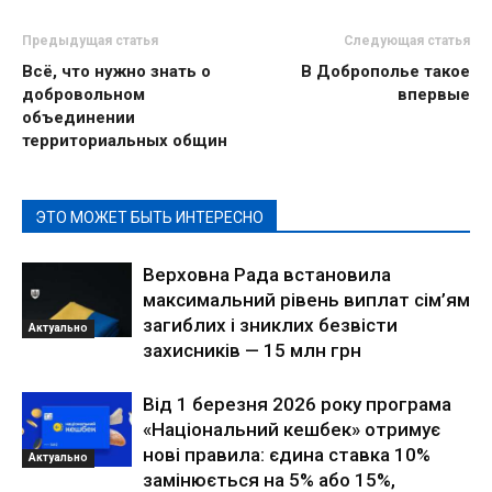
Предыдущая статья
Следующая статья
Всё, что нужно знать о
В Доброполье такое
добровольном
впервые
объединении
территориальных общин
ЭТО МОЖЕТ БЫТЬ ИНТЕРЕСНО
Верховна Рада встановила
максимальний рівень виплат сім’ям
загиблих і зниклих безвісти
Актуально
захисників — 15 млн грн
Від 1 березня 2026 року програма
«Національний кешбек» отримує
нові правила: єдина ставка 10%
Актуально
замінюється на 5% або 15%,