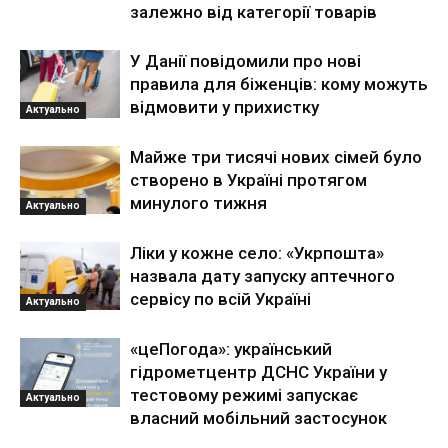
залежно від категорії товарів
У Данії повідомили про нові
правила для біженців: кому можуть
відмовити у прихистку
Актуально
Майже три тисячі нових сімей було
створено в Україні протягом
минулого тижня
Актуально
Ліки у кожне село: «Укрпошта»
назвала дату запуску аптечного
сервісу по всій Україні
Актуально
«цеПогода»: український
гідрометцентр ДСНС України у
тестовому режимі запускає
Актуально
власний мобільний застосунок