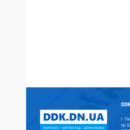
DDK
г. П
пр. 