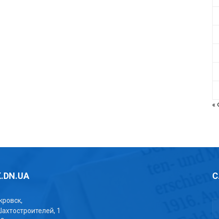
«
.DN.UA
С
окровск,
Шахтостроителей, 1