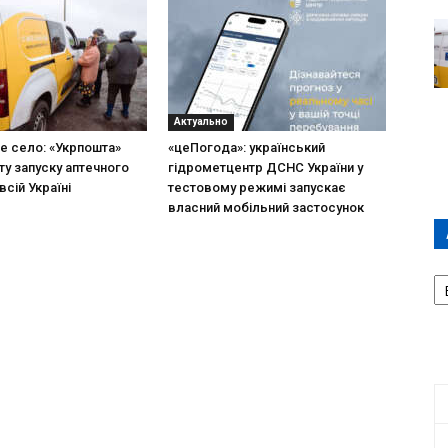
Актуально
не село: «Укрпошта»
«цеПогода»: український
ту запуску аптечного
гідрометцентр ДСНС України у
всій Україні
тестовому режимі запускає
власний мобільний застосунок
А
П
Д