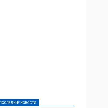
Featured
Актуально
Ваши права
Видеосюжеты
Власть
Выборы - 2021
Выборы-2020
Город
Досуг
Е-декларації
Здоровье
Конкурсы
Криминал и Происшествия
Культура
Новости
Образование
Политическая реклама
Реклама
Слово - народу
Спорт
Твори добро
Фоторепортажи
ПОСЛЕДНИЕ НОВОСТИ
Подробнее