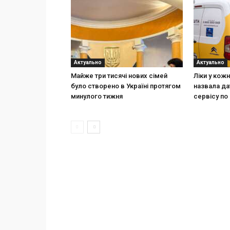
Актуально
Актуально
Майже три тисячі нових сімей
Ліки у кож
було створено в Україні протягом
назвала да
минулого тижня
сервісу по 