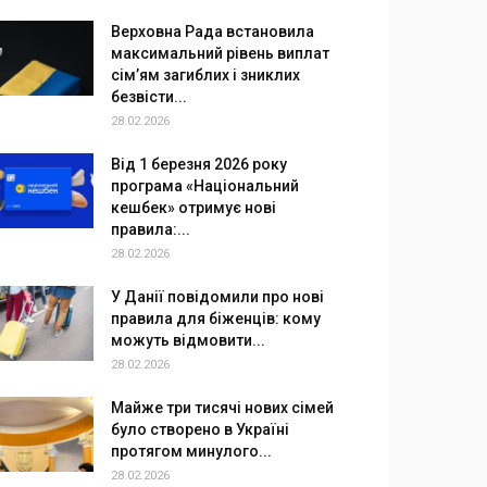
Верховна Рада встановила
максимальний рівень виплат
сім’ям загиблих і зниклих
безвісти...
28.02.2026
Від 1 березня 2026 року
програма «Національний
кешбек» отримує нові
правила:...
28.02.2026
У Данії повідомили про нові
правила для біженців: кому
можуть відмовити...
28.02.2026
Майже три тисячі нових сімей
було створено в Україні
протягом минулого...
28.02.2026