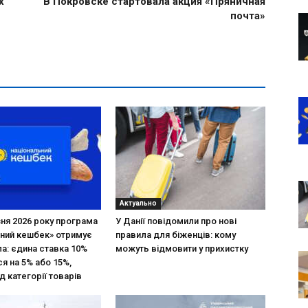
х
В Покровске стартовала акция «Пряничная
почта»
Актуально
зня 2026 року програма
У Данії повідомили про нові
ний кешбек» отримує
правила для біженців: кому
ла: єдина ставка 10%
можуть відмовити у прихистку
я на 5% або 15%,
д категорії товарів