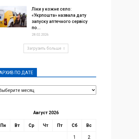
Ліки у кожне село:
«Укрпошта» назвала дату
запуску аптечного сервісу
по...
28.02.2026
Загрузить больше
АРХИВ ПО ДАТЕ
РХИВ
О
АТЕ
Август 2026
Пн
Вт
Ср
Чт
Пт
Сб
Вс
1
2