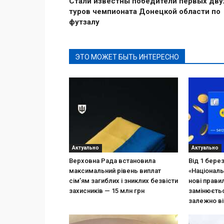
Стали известны победители первых дву
туров чемпионата Донецкой области по
футзалу
ЭТО МОЖЕТ БЫТЬ ИНТЕРЕСНО
Актуально
Актуально
Верховна Рада встановила
Від 1 бере
максимальний рівень виплат
«Національ
сім’ям загиблих і зниклих безвісти
нові прави
захисників — 15 млн грн
замінюєтьс
залежно ві