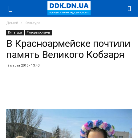
Домой
Культура
Культура
Фоторепортажи
В Красноармейске почтили
память Великого Кобзаря
9 марта 2016 - 13:40
Facebook
Twitter
Telegram
WhatsApp
Vibe