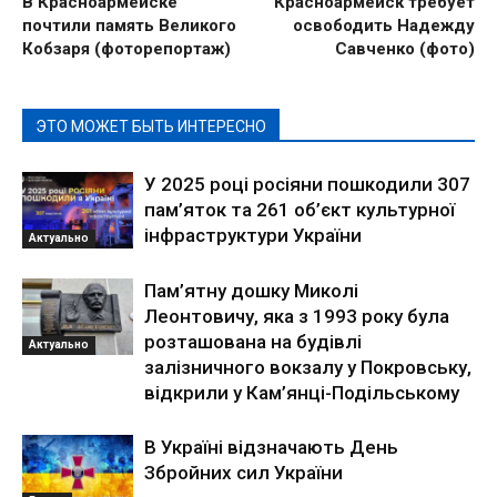
В Красноармейске
Красноармейск требует
почтили память Великого
освободить Надежду
Кобзаря (фоторепортаж)
Савченко (фото)
ЭТО МОЖЕТ БЫТЬ ИНТЕРЕСНО
У 2025 році росіяни пошкодили 307
пам’яток та 261 об’єкт культурної
інфраструктури України
Актуально
Пам’ятну дошку Миколі
Леонтовичу, яка з 1993 року була
розташована на будівлі
Актуально
залізничного вокзалу у Покровську,
відкрили у Кам’янці-Подільському
В Україні відзначають День
Збройних сил України