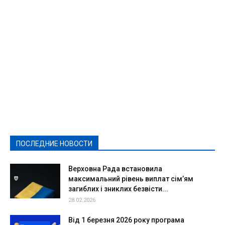
Featured
Актуально
Ваши права
Видеосюжеты
Власть
Выборы - 2021
Выборы-2020
Город
Досуг
Е-декларації
Здоровье
Конкурсы
Криминал и Происшествия
Культура
Новости
Образование
Политическая реклама
Реклама
Слово - народу
Спорт
Твори добро
Фоторепортажи
ПОСЛЕДНИЕ НОВОСТИ
Подробнее
Верховна Рада встановила
максимальний рівень виплат сім’ям
загиблих і зниклих безвісти...
28.02.2026
Від 1 березня 2026 року програма