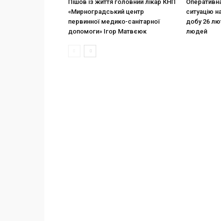
Пішов із життя головний лікар КНП
Оперативна
«Мирноградський центр
ситуацію н
первинної медико-санітарної
добу 26 лю
допомоги» Ігор Матвєюк
людей