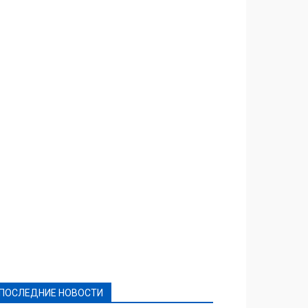
Featured
Актуально
Ваши права
Видеосюжеты
Власть
Выборы - 2021
Выборы-2020
Город
Досуг
Е-декларації
Здоровье
Конкурсы
Криминал и Происшествия
Культура
Новости
Образование
Политическая реклама
Реклама
Слово - народу
Спорт
Твори добро
Фоторепортажи
ПОСЛЕДНИЕ НОВОСТИ
Подробнее