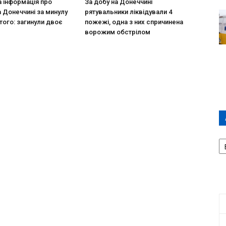
 інформація про
За добу на Донеччині
а Донеччині за минулу
рятувальники ліквідували 4
того: загинули двоє
пожежі, одна з них спричинена
ворожим обстрілом
А
П
Д