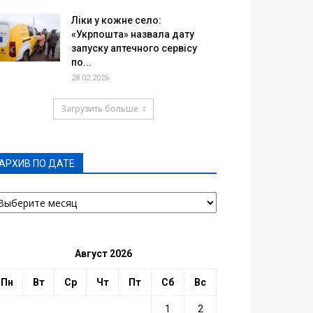
Ліки у кожне село:
«Укрпошта» назвала дату
запуску аптечного сервісу
по...
28.02.2026
Загрузить больше
АРХИВ ПО ДАТЕ
РХИВ
О
АТЕ
Август 2026
Пн
Вт
Ср
Чт
Пт
Сб
Вс
1
2