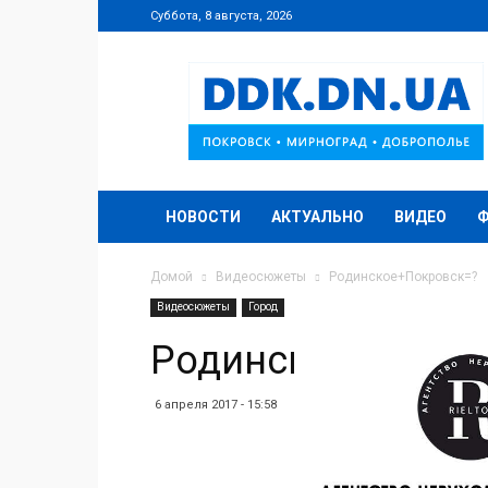
Суббота, 8 августа, 2026
DDK.DN.UA
НОВОСТИ
АКТУАЛЬНО
ВИДЕО
Домой
Видеосюжеты
Родинское+Покровск=?
Видеосюжеты
Город
Родинское+Покро
6 апреля 2017 - 15:58