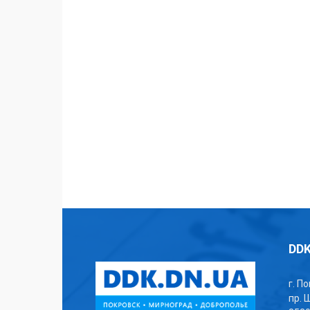
DDK
г. П
пр. 