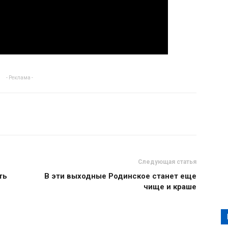
- Реклама -
Следующая статья
ть
В эти выходные Родинское станет еще
чище и краше