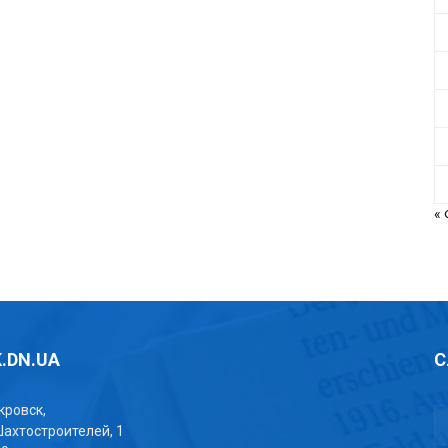
«
.DN.UA
С
окровск,
Шахтостроителей, 1