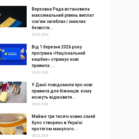
Верховна Рада встановила
максимальний рівень виплат
сім’ям загиблих і зниклих
безвісти...
28.02.2026
Від 1 березня 2026 року
програма «Національний
кешбек» отримує нові
правила:...
28.02.2026
У Данії повідомили про нові
правила для біженців: кому
можуть відмовити...
28.02.2026
Майже три тисячі нових сімей
було створено в Україні
протягом минулого...
28.02.2026