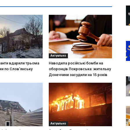
Актуально
панти вдарили трьома
Наводила російські бомби на
и по Слов’янську
оборонців Покровська: жительку
Донеччини засудили на 15 років
Актуально