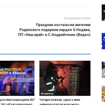
Следующая статья
Праздник ностальгии жителям
Родинского подарили нардеп О.Недава,
ПП «Наш край» и С.Андрийченко (Видео)
Актуально
і росіяни пошкодили 307
Чотири пожежі, одна з яких
 261 об’єкт культурної
зайнялася після ворожого