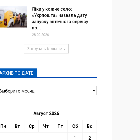
Ліки у кожне село:
«Укрпошта» назвала дату
запуску аптечного сервісу
по...
28.02.2026
Загрузить больше
АРХИВ ПО ДАТЕ
РХИВ
О
АТЕ
Август 2026
Пн
Вт
Ср
Чт
Пт
Сб
Вс
1
2