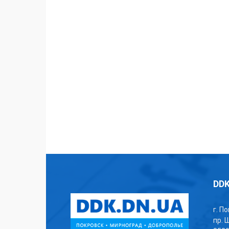
DDK
г. П
пр. 