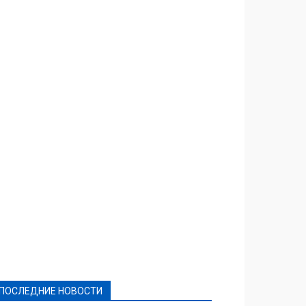
Featured
Актуально
Ваши права
Видеосюжеты
Власть
Выборы - 2021
Выборы-2020
Город
Досуг
Е-декларації
Здоровье
Конкурсы
Криминал и Происшествия
Культура
Новости
Образование
Политическая реклама
Реклама
Слово - народу
Спорт
Твори добро
Фоторепортажи
ПОСЛЕДНИЕ НОВОСТИ
Подробнее