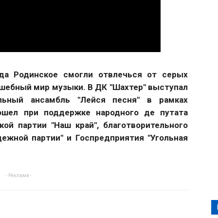
да Родинское смогли отвлечься от серых
лшебный мир музыки. В ДК "Шахтер" выступал
альный ансамбль "Лейся песня" в рамках
рошел при поддержке народного де путата
ой партии "Наш край", благотворительного
ежной партии" и Госпредприятия "Угольная
- Реклама -