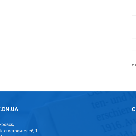
«
.DN.UA
С
окровск,
Шахтостроителей, 1