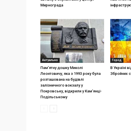
Мирнограда
інфраструк
Актуально
Город
Пам’ятну дошку Миколі
В Україні 
Леонтовичу, яка з 1993 року була
Збройних с
розташована на будівлі
залізничного вокзалу у
Покровську, відкрили у Кам’янці-
Подільському