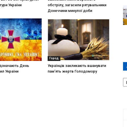
тури України
обстрілу, загасили рятувальники
Донеччини минулої доби
Город
відзначають День
Українців закликають вшанувати
ил України
пам’ять жертв Голодомору
А
П
Д