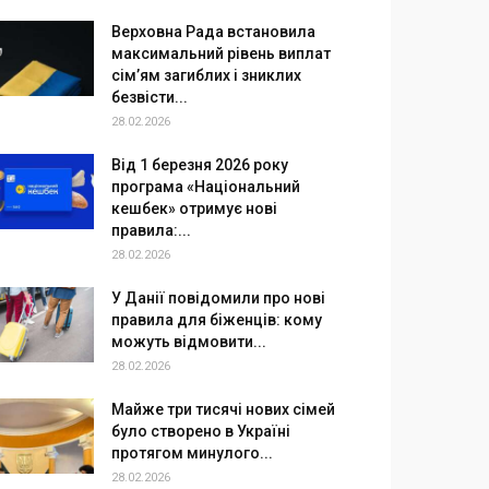
Верховна Рада встановила
максимальний рівень виплат
сім’ям загиблих і зниклих
безвісти...
28.02.2026
Від 1 березня 2026 року
програма «Національний
кешбек» отримує нові
правила:...
28.02.2026
У Данії повідомили про нові
правила для біженців: кому
можуть відмовити...
28.02.2026
Майже три тисячі нових сімей
було створено в Україні
протягом минулого...
28.02.2026