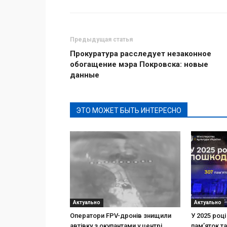
Предыдущая статья
Прокуратура расследует незаконное
обогащение мэра Покровска: новые
данные
ЭТО МОЖЕТ БЫТЬ ИНТЕРЕСНО
Актуально
Актуально
Оператори FPV-дронів знищили
У 2025 роц
автівку з окупантами у центрі
пам’яток та