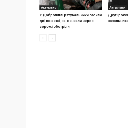
Актуально
Актуально
У Добропіллі рятувальники гасили
Другі роко
дві пожежі, які виникли через
начальника
ворожі обстріли