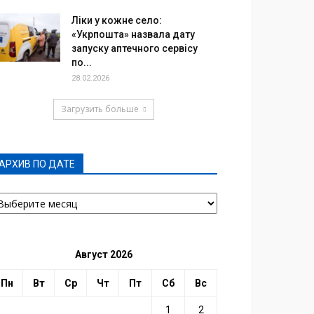
Ліки у кожне село:
«Укрпошта» назвала дату
запуску аптечного сервісу
по...
28.02.2026
Загрузить больше
АРХИВ ПО ДАТЕ
РХИВ
О
АТЕ
Август 2026
Пн
Вт
Ср
Чт
Пт
Сб
Вс
1
2