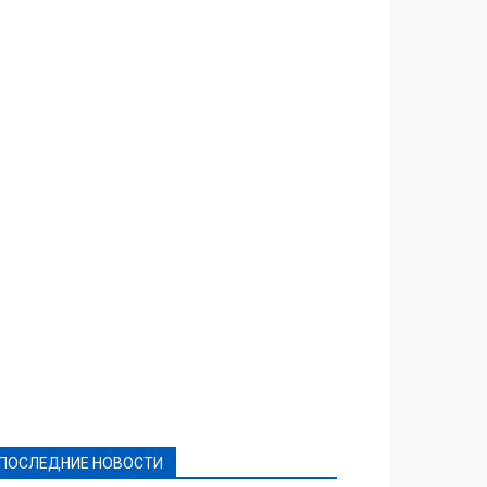
Featured
Актуально
Ваши права
Видеосюжеты
Власть
Выборы - 2021
Выборы-2020
Город
Досуг
Е-декларації
Здоровье
Конкурсы
Криминал и Происшествия
Культура
Новости
Образование
Политическая реклама
Реклама
Слово - народу
Спорт
Твори добро
Фоторепортажи
ПОСЛЕДНИЕ НОВОСТИ
Подробнее