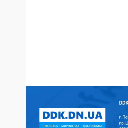
DDK
г. П
пр. 