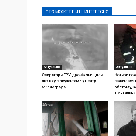
ЭТО МОЖЕТ БЫТЬ ИНТЕРЕСНО
Актуально
Актуально
Оператори FPV-дронів знищили
Чотири пож
автівку з окупантами у центрі
зайнялася 
Мирнограда
обстрілу, 
Донеччини