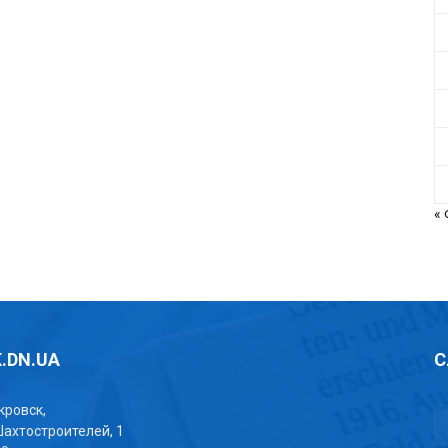
«
.DN.UA
С
окровск,
Шахтостроителей, 1