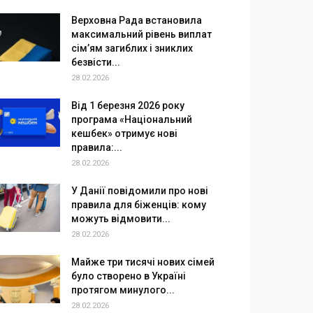
Верховна Рада встановила
максимальний рівень виплат
сім’ям загиблих і зниклих
безвісти...
28.02.2026
Від 1 березня 2026 року
програма «Національний
кешбек» отримує нові
правила:...
28.02.2026
У Данії повідомили про нові
правила для біженців: кому
можуть відмовити...
28.02.2026
Майже три тисячі нових сімей
було створено в Україні
протягом минулого...
28.02.2026