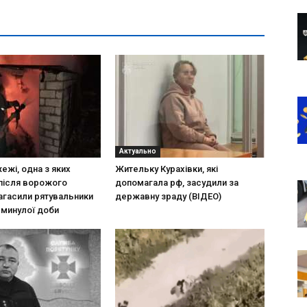
Актуально
ежі, одна з яких
Жительку Курахівки, які
після ворожого
допомагала рф, засудили за
загасили рятувальники
державну зраду (ВІДЕО)
 минулої доби