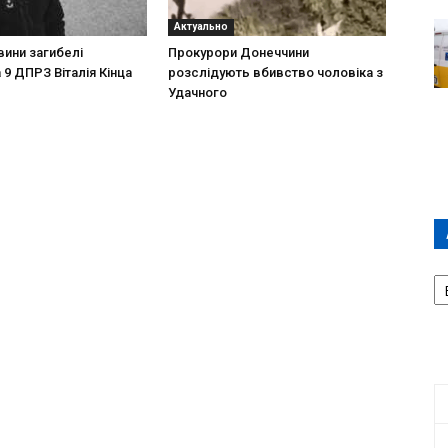
Актуально
вини загибелі
Прокурори Донеччини
 9 ДПРЗ Віталія Кінца
розслідують вбивство чоловіка з
Удачного
А
П
Д