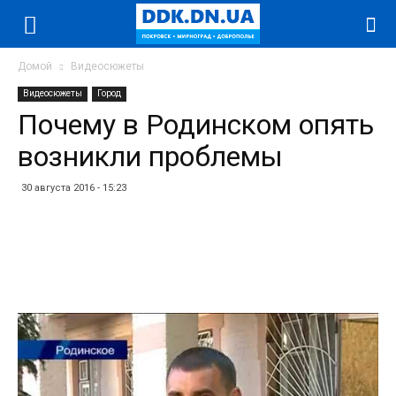
Домой
Видеосюжеты
Видеосюжеты
Город
Почему в Родинском опять
возникли проблемы
30 августа 2016 - 15:23
Facebook
Twitter
Telegram
WhatsApp
Vibe