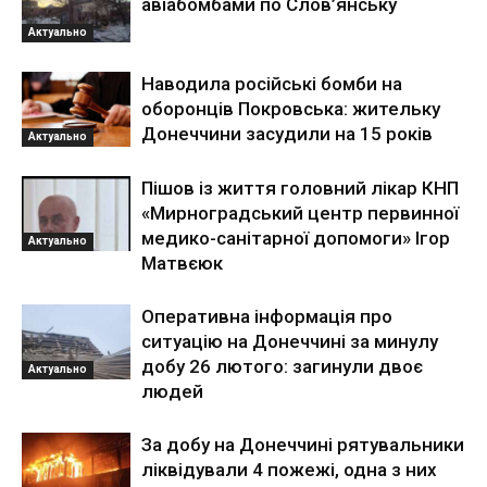
авіабомбами по Слов’янську
Актуально
Наводила російські бомби на
оборонців Покровська: жительку
Донеччини засудили на 15 років
Актуально
Пішов із життя головний лікар КНП
«Мирноградський центр первинної
медико-санітарної допомоги» Ігор
Актуально
Матвєюк
Оперативна інформація про
ситуацію на Донеччині за минулу
добу 26 лютого: загинули двоє
Актуально
людей
За добу на Донеччині рятувальники
ліквідували 4 пожежі, одна з них