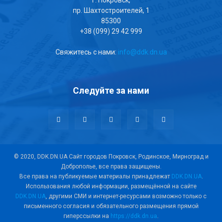
г. Покровск,
пр. Шахтостроителей, 1
85300
+38 (099) 29 42 999
Свяжитесь с нами:
info@ddk.dn.ua
Следуйте за нами
© 2020, DDK.DN.UA Сайт городов Покровск, Родинское, Мирноград и
Доброполье, все права защищены.
Все права на публикуемые материалы принадлежат
DDK.DN.UA
.
Использования любой информации, размещённой на сайте
DDK.DN.UA
, другими СМИ и интернет-ресурсами возможно только с
письменного согласия и обязательного размещения прямой
гиперссылки на
https://ddk.dn.ua
.