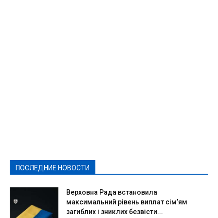
Featured
Актуально
Ваши права
Видеосюжеты
Власть
Выборы - 2021
Выборы-2020
Город
Досуг
Е-декларації
Здоровье
Конкурсы
Криминал и Происшествия
Культура
Новости
Образование
Политическая реклама
Реклама
Слово - народу
Спорт
Твори добро
Фоторепортажи
ПОСЛЕДНИЕ НОВОСТИ
Подробнее
Верховна Рада встановила
максимальний рівень виплат сім’ям
загиблих і зниклих безвісти...