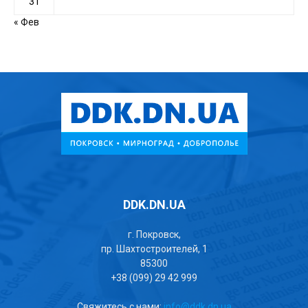
31
« Фев
DDK.DN.UA
г. Покровск,
пр. Шахтостроителей, 1
85300
+38 (099) 29 42 999
Свяжитесь с нами:
info@ddk.dn.ua