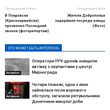
Предыдущая статья
Следующая статья
В Покровске
Жителя Доброполья
(Красноармейске)
задержали посреди улицы
прозвенел Последний
(Фото)
звонок (фоторепортаж)
ЭТО МОЖЕТ БЫТЬ ИНТЕРЕСНО
Оператори FPV-дронів знищили
автівку з окупантами у центрі
Мирнограда
Актуально
Чотири пожежі, одна з яких
зайнялася після ворожого
обстрілу, загасили рятувальники
Актуально
Донеччини минулої доби