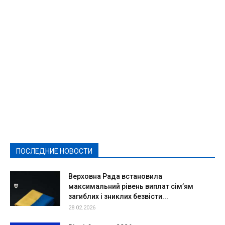
Featured
Актуально
Ваши права
Видеосюжеты
Власть
Выборы - 2021
Выборы-2020
Город
Досуг
Е-декларації
Здоровье
Конкурсы
Криминал и Происшествия
Культура
Новости
Образование
Политическая реклама
Реклама
Слово - народу
Спорт
Твори добро
Фоторепортажи
ПОСЛЕДНИЕ НОВОСТИ
Подробнее
Верховна Рада встановила
максимальний рівень виплат сім’ям
загиблих і зниклих безвісти...
28.02.2026