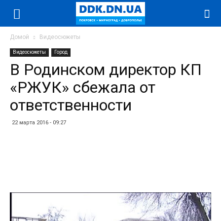
Домой
Видеосюжеты
Видеосюжеты
Город
В Родинском директор КП
«РЖУК» сбежала от
ответственности
22 марта 2016 - 09:27
Facebook
Twitter
Telegram
WhatsApp
Vibe