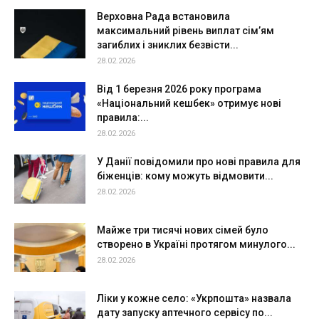
Верховна Рада встановила
максимальний рівень виплат сім’ям
загиблих і зниклих безвісти...
28.02.2026
Від 1 березня 2026 року програма
«Національний кешбек» отримує нові
правила:...
28.02.2026
У Данії повідомили про нові правила для
біженців: кому можуть відмовити...
28.02.2026
Майже три тисячі нових сімей було
створено в Україні протягом минулого...
28.02.2026
Ліки у кожне село: «Укрпошта» назвала
дату запуску аптечного сервісу по...