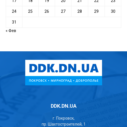
17
18
19
20
21
22
23
24
25
26
27
28
29
30
31
« Фев
DDK.DN.UA
г. Покровск,
пр. Шахтостроителей, 1