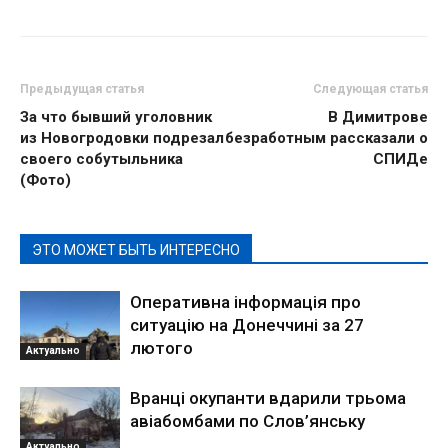
Предыдущая статья
Следующая статья
За что бывший уголовник
В Димитрове
из Новогродовки подрезал
безработным рассказали о
своего собутыльника
СПИДе
(Фото)
ЭТО МОЖЕТ БЫТЬ ИНТЕРЕСНО
Оперативна інформація про
ситуацію на Донеччині за 27
лютого
Актуально
Вранці окупанти вдарили трьома
авіабомбами по Слов’янську
Актуально