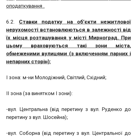
оподаткування .
6.2.
Ставки податку на об’єкти нежитлової
нерухомості встановлюються в залежності від
їх місця розташування у місті Мирноград. При
цьому враховуються такі зони міста,
обмеженими вулицями (з включенням парних і
непарних сторін):
І зона: м-ни Молодіжний, Світлий, Східний;
ІІ зона (за винятком І зони):
-вул. Центральна (від перетину з вул. Руденко до
перетину з вул. Шосейна);
-вул. Соборна (від перетину з вул. Центральної до