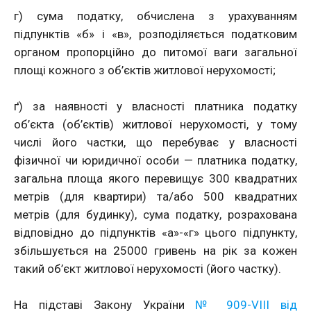
г) сума податку, обчислена з урахуванням
підпунктів «б» і «в», розподіляється податковим
органом пропорційно до питомої ваги загальної
площі кожного з об’єктів житлової нерухомості;
ґ) за наявності у власності платника податку
об’єкта (об’єктів) житлової нерухомості, у тому
числі його частки, що перебуває у власності
фізичної чи юридичної особи — платника податку,
загальна площа якого перевищує 300 квадратних
метрів (для квартири) та/або 500 квадратних
метрів (для будинку), сума податку, розрахована
відповідно до підпунктів «а»-«г» цього підпункту,
збільшується на 25000 гривень на рік за кожен
такий об’єкт житлової нерухомості (його частку).
На підставі Закону України
№ 909-VIII від