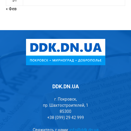
31
« Фев
DDK.DN.UA
г. Покровск,
пр. Шахтостроителей, 1
85300
+38 (099) 29 42 999
Свяжитесь с нами:
info@ddk.dn.ua