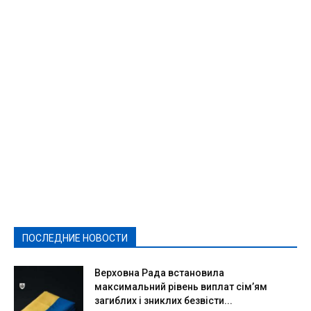
Featured
Актуально
Ваши права
Видеосюжеты
Власть
Выборы - 2021
Выборы-2020
Город
Досуг
Е-декларації
Здоровье
Конкурсы
Криминал и Происшествия
Культура
Новости
Образование
Политическая реклама
Реклама
Слово - народу
Спорт
Твори добро
Фоторепортажи
ПОСЛЕДНИЕ НОВОСТИ
Подробнее
Верховна Рада встановила
максимальний рівень виплат сім’ям
загиблих і зниклих безвісти...