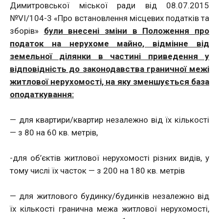
Димитровської міської ради від 08.07.2015
№VI/104-3 «Про встановлення місцевих податків та
зборів»
були внесені зміни в Положення про
податок на нерухоме майно, відмінне від
земельної ділянки в частині приведення у
відповідність до законодавства граничної межі
житлової нерухомості, на яку зменшується база
оподаткування:
— для квартири/квартир незалежно від їх кількості
— з 80 на 60 кв. метрів,
-для об’єктів житлової нерухомості різних видів, у
тому числі їх часток — з 200 на 180 кв. метрів
— для житлового будинку/будинків незалежно від
їх кількості гранична межа житлової нерухомості,