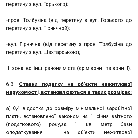
перетину з вул. Горького);
-пров. Толбухіна (від перетину з вул. Горького до
перетину з вул. Гірничной);
-вул. Гірнична (від перетину з пров. Толбухіна до
перетину з вул. Шахтарською);
ІІІ зона: всі інші райони міста (крім зони І та зони ІІ).
6.3.
Ставки податку на об’єкти нежитлової
нерухомості, встановлюються в таких розмірах:
а) 0,4 відсотка до розміру мінімальної заробітної
плати, встановленої законом на 1 січня звітного
(податкового) року,за 1 кв. метр бази
оподаткування – на об’єкти нежитлової