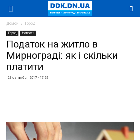
Домой
Город
Город
Новости
Податок на житло в
Мирнограді: як і скільки
платити
28 сентября 2017 - 17:29
Facebook
Twitter
Telegram
WhatsApp
Vibe