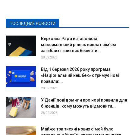
Здоровье
Конкурсы
Криминал и Происшествия
Культура
Новости
Образование
Политическая реклама
Реклама
Слово - народу
Спорт
Твори добро
Фоторепортажи
ПОСЛЕДНИЕ НОВОСТИ
Подробнее
Верховна Рада встановила
максимальний рівень виплат сім’ям
загиблих і зниклих безвісти...
28.02.2026
Від 1 березня 2026 року програма
«Національний кешбек» отримує нові
правила:...
28.02.2026
У Данії повідомили про нові правила для
біженців: кому можуть відмовити...
28.02.2026
Майже три тисячі нових сімей було