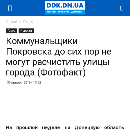
Домой
Город
Город
Новости
Коммунальщики
Покровска до сих пор не
могут расчистить улицы
города (Фотофакт)
30 января 2018 - 13:52
Facebook
Twitter
Telegram
WhatsApp
Vibe
На прошлой неделе на Донецкую область