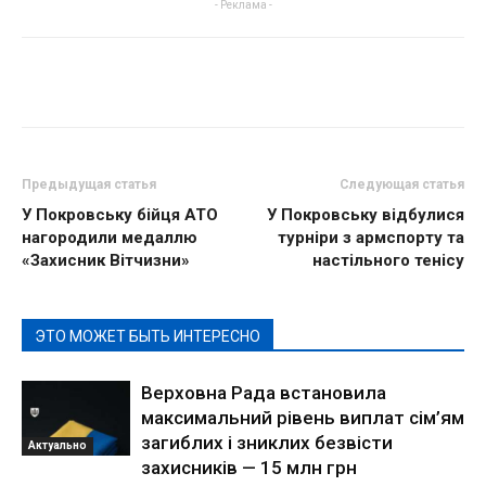
- Реклама -
Предыдущая статья
Следующая статья
У Покровську бійця АТО
У Покровську відбулися
нагородили медаллю
турніри з армспорту та
«Захисник Вітчизни»
настільного тенісу
ЭТО МОЖЕТ БЫТЬ ИНТЕРЕСНО
Верховна Рада встановила
максимальний рівень виплат сім’ям
загиблих і зниклих безвісти
Актуально
захисників — 15 млн грн