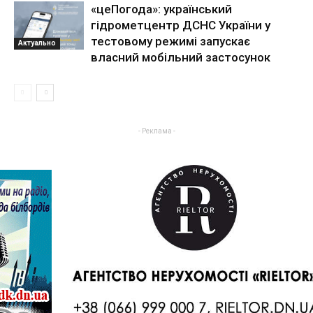
«цеПогода»: український
гідрометцентр ДСНС України у
тестовому режимі запускає
Актуально
власний мобільний застосунок
- Реклама -