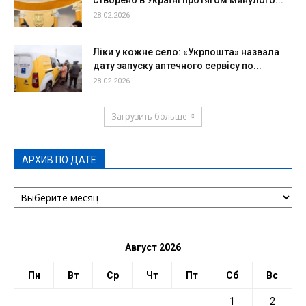
створено в Україні протягом минулого...
28.02.2026
Ліки у кожне село: «Укрпошта» назвала
дату запуску аптечного сервісу по...
28.02.2026
Загрузить больше
АРХИВ ПО ДАТЕ
АРХИВ
ПО
ДАТЕ
Август 2026
Пн
Вт
Ср
Чт
Пт
Сб
Вс
1
2