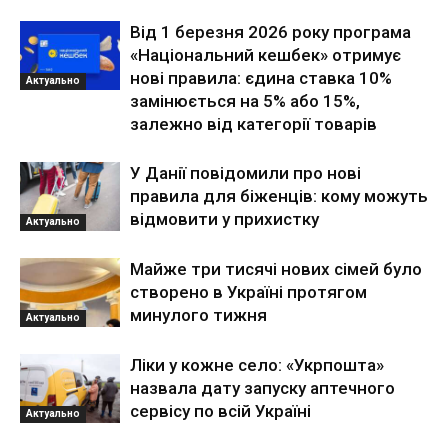
Від 1 березня 2026 року програма
«Національний кешбек» отримує
нові правила: єдина ставка 10%
Актуально
замінюється на 5% або 15%,
залежно від категорії товарів
У Данії повідомили про нові
правила для біженців: кому можуть
відмовити у прихистку
Актуально
Майже три тисячі нових сімей було
створено в Україні протягом
минулого тижня
Актуально
Ліки у кожне село: «Укрпошта»
назвала дату запуску аптечного
сервісу по всій Україні
Актуально