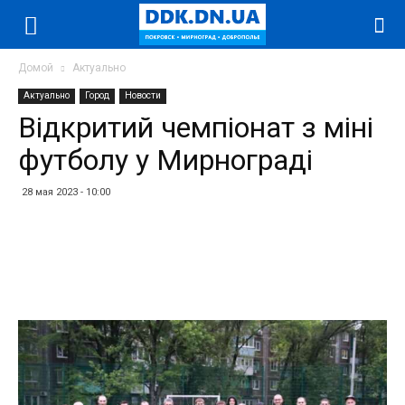
Домой
Актуально
Актуально
Город
Новости
Відкритий чемпіонат з міні
футболу у Мирнограді
28 мая 2023 - 10:00
Facebook
Twitter
Telegram
WhatsApp
Vibe