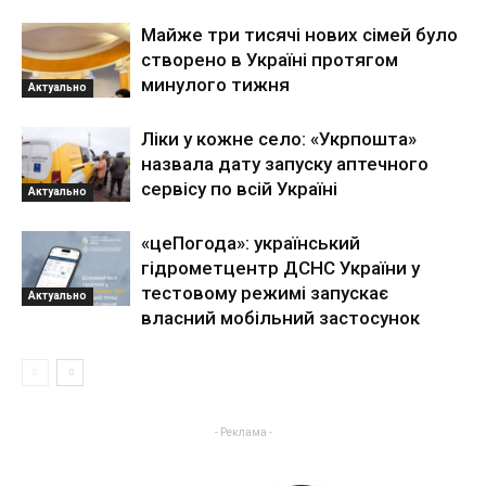
Майже три тисячі нових сімей було
створено в Україні протягом
минулого тижня
Актуально
Ліки у кожне село: «Укрпошта»
назвала дату запуску аптечного
сервісу по всій Україні
Актуально
«цеПогода»: український
гідрометцентр ДСНС України у
тестовому режимі запускає
Актуально
власний мобільний застосунок
- Реклама -