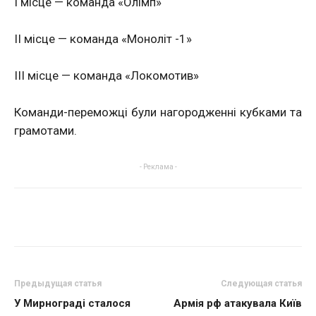
І місце — команда «Олімп»
ІІ місце — команда «Моноліт -1»
ІІІ місце — команда «Локомотив»
Команди-переможці були нагородженні кубками та
грамотами.
- Реклама -
Предыдущая статья
Следующая статья
У Мирнограді сталося
Армія рф атакувала Київ