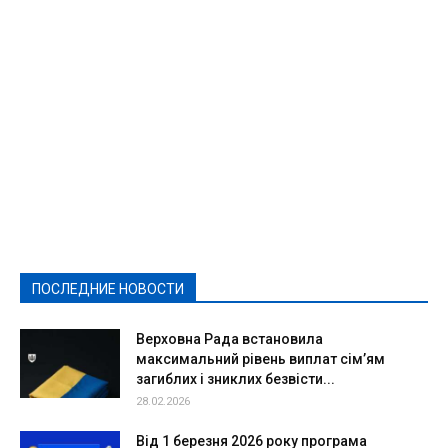
Featured
Актуально
Ваши права
Видеосюжеты
Власть
Выборы - 2021
Выборы-2020
Город
Досуг
Е-декларації
Здоровье
Конкурсы
Криминал и Происшествия
Культура
Новости
Образование
Политическая реклама
Реклама
Слово - народу
Спорт
Твори добро
Фоторепортажи
ПОСЛЕДНИЕ НОВОСТИ
Подробнее
Верховна Рада встановила
максимальний рівень виплат сім’ям
загиблих і зниклих безвісти...
28.02.2026
Від 1 березня 2026 року програма